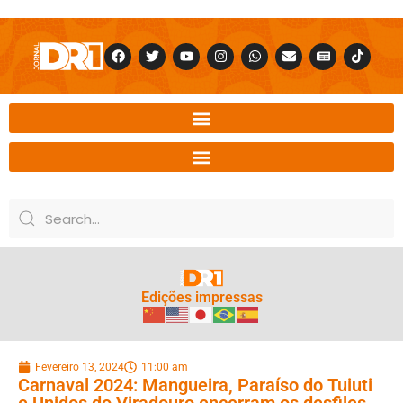
Edições impressas
Fevereiro 13, 2024
11:00 am
Carnaval 2024: Mangueira, Paraíso do Tuiuti
e Unidos do Viradouro encerram os desfiles