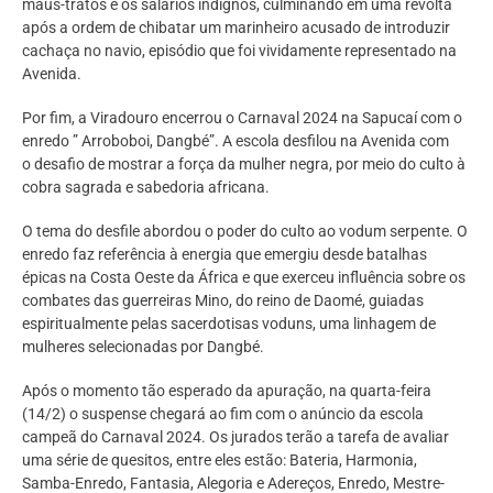
maus-tratos e os salários indignos, culminando em uma revolta
após a ordem de chibatar um marinheiro acusado de introduzir
cachaça no navio, episódio que foi vividamente representado na
Avenida.
Por fim, a Viradouro encerrou o Carnaval 2024 na Sapucaí com o
enredo ” Arroboboi, Dangbé”. A escola desfilou na Avenida com
o desafio de mostrar a força da mulher negra, por meio do culto à
cobra sagrada e sabedoria africana.
O tema do desfile abordou o poder do culto ao vodum serpente. O
enredo faz referência à energia que emergiu desde batalhas
épicas na Costa Oeste da África e que exerceu influência sobre os
combates das guerreiras Mino, do reino de Daomé, guiadas
espiritualmente pelas sacerdotisas voduns, uma linhagem de
mulheres selecionadas por Dangbé.
Após o momento tão esperado da apuração, na quarta-feira
(14/2) o suspense chegará ao fim com o anúncio da escola
campeã do Carnaval 2024. Os jurados terão a tarefa de avaliar
uma série de quesitos, entre eles estão: Bateria, Harmonia,
Samba-Enredo, Fantasia, Alegoria e Adereços, Enredo, Mestre-