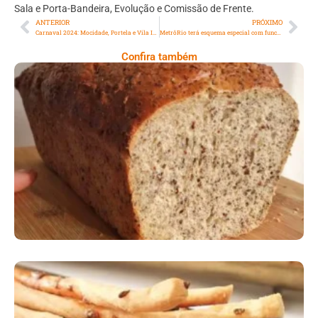
Sala e Porta-Bandeira, Evolução e Comissão de Frente.
ANTERIOR
PRÓXIMO
Carnaval 2024: Mocidade, Portela e Vila Isabel abrem segundo dia de desfiles do Grupo Especial na Sapucaí
MetrôRio terá esquema especial com funcionamento 24 horas durante os dias de Carnaval
Confira também
Comer Bem: Pão Low Carb