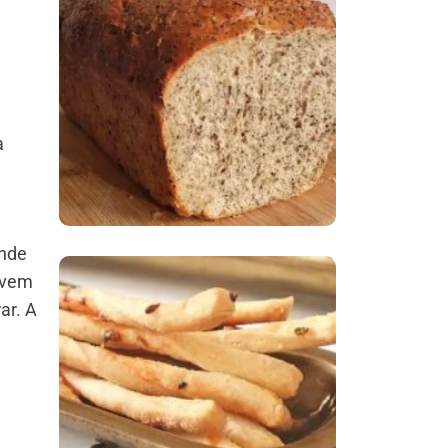
Comer Bem: Pão Low
Carb
a
ande
ovem
ar.
A
Comer Bem:
Palitinhos De Cebola
E Salsa