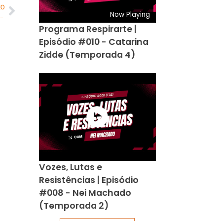
MO
Now Playing
 venda de aparelhos eletrônicos em 115% no varejo alimentar e itens premium em mais de 100%
Programa Respirarte |
Episódio #010 - Catarina
Zidde (Temporada 4)
Vozes, Lutas e
Resistências | Episódio
#008 - Nei Machado
(Temporada 2)