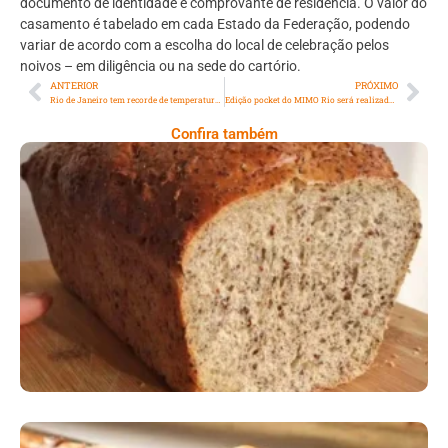
documento de identidade e comprovante de residência. O valor do
casamento é tabelado em cada Estado da Federação, podendo
variar de acordo com a escolha do local de celebração pelos
noivos – em diligência ou na sede do cartório.
ANTERIOR
PRÓXIMO
Rio de Janeiro tem recorde de temperatura mínima em 2023 nesta terça-feira (16/05): 11,8°C
Edição pocket do MIMO Rio será realizada na Cidade das Artes, na data em que o espaço completa dez anos, e no Estação NET Botafogo
Confira também
Comer Bem: Pão Low Carb