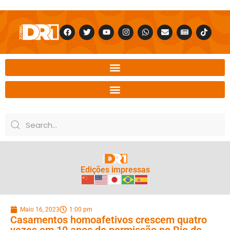
Edições impressas
Maio 16, 2023
1:00 pm
Casamentos homoafetivos crescem quatro
vezes em 10 anos de permissão no Rio de