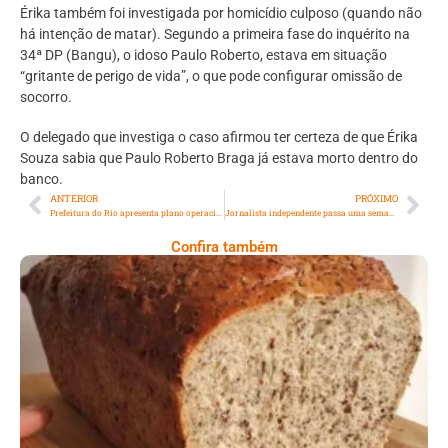
Érika também foi investigada por homicídio culposo (quando não
há intenção de matar). Segundo a primeira fase do inquérito na
34ª DP (Bangu), o idoso Paulo Roberto, estava em situação
“gritante de perigo de vida”, o que pode configurar omissão de
socorro.
O delegado que investiga o caso afirmou ter certeza de que Érika
Souza sabia que Paulo Roberto Braga já estava morto dentro do
banco.
ANTERIOR
PRÓXIMO
Prefeitura do Rio apresenta plano operacional para show da cantora Madonna amanhã, em Copacabana
Jornalista independente passa uma semana detido por expor críticas ao governo Cubano
Confira também
Comer Bem: Pão Low Carb