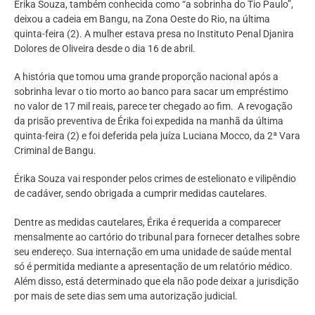
Érika Souza, também conhecida como “a sobrinha do Tio Paulo”,
deixou a cadeia em Bangu, na Zona Oeste do Rio, na última
quinta-feira (2). A mulher estava presa no Instituto Penal Djanira
Dolores de Oliveira desde o dia 16 de abril.
A história que tomou uma grande proporção nacional após a
sobrinha levar o tio morto ao banco para sacar um empréstimo
no valor de 17 mil reais, parece ter chegado ao fim. A revogação
da prisão preventiva de Érika foi expedida na manhã da última
quinta-feira (2) e foi deferida pela juíza Luciana Mocco, da 2ª Vara
Criminal de Bangu.
Érika Souza vai responder pelos crimes de estelionato e vilipêndio
de cadáver, sendo obrigada a cumprir medidas cautelares.
Dentre as medidas cautelares, Érika é requerida a comparecer
mensalmente ao cartório do tribunal para fornecer detalhes sobre
seu endereço. Sua internação em uma unidade de saúde mental
só é permitida mediante a apresentação de um relatório médico.
Além disso, está determinado que ela não pode deixar a jurisdição
por mais de sete dias sem uma autorização judicial.