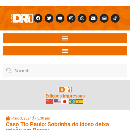
Edições impressas
Maio 3, 2024
5:30 pm
Caso Tio Paulo: Sobrinha do idoso deixa
prisão em Bangu