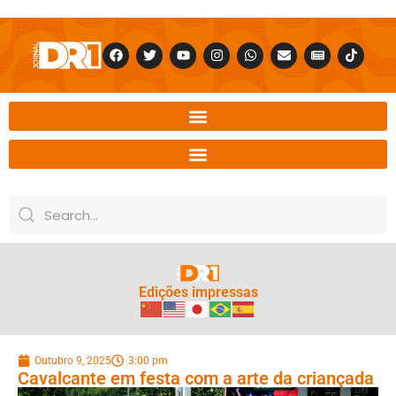
Edições impressas
Outubro 9, 2025
3:00 pm
Cavalcante em festa com a arte da criançada