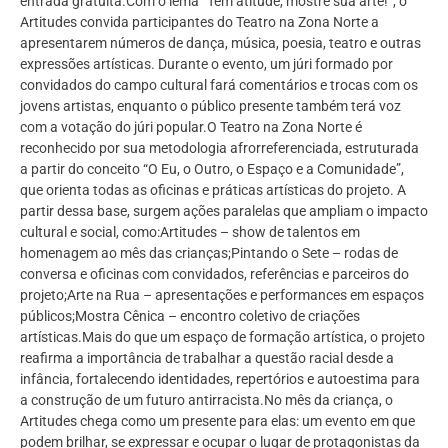
entrada gratuita.Com o lema “Tem atitude, mostre sua arte!”, o
Artitudes convida participantes do Teatro na Zona Norte a
apresentarem números de dança, música, poesia, teatro e outras
expressões artísticas. Durante o evento, um júri formado por
convidados do campo cultural fará comentários e trocas com os
jovens artistas, enquanto o público presente também terá voz
com a votação do júri popular.O Teatro na Zona Norte é
reconhecido por sua metodologia afrorreferenciada, estruturada
a partir do conceito “O Eu, o Outro, o Espaço e a Comunidade”,
que orienta todas as oficinas e práticas artísticas do projeto. A
partir dessa base, surgem ações paralelas que ampliam o impacto
cultural e social, como:Artitudes – show de talentos em
homenagem ao mês das crianças;Pintando o Sete – rodas de
conversa e oficinas com convidados, referências e parceiros do
projeto;Arte na Rua – apresentações e performances em espaços
públicos;Mostra Cênica – encontro coletivo de criações
artísticas.Mais do que um espaço de formação artística, o projeto
reafirma a importância de trabalhar a questão racial desde a
infância, fortalecendo identidades, repertórios e autoestima para
a construção de um futuro antirracista.No mês da criança, o
Artitudes chega como um presente para elas: um evento em que
podem brilhar, se expressar e ocupar o lugar de protagonistas da