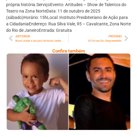
própria história.ServiçoEvento: Artitudes – Show de Talentos do
Teatro na Zona NorteData: 11 de outubro de 2025
(sábado)Horário: 15hLocal: Instituto Presbiteriano de Ação para
a CidadaniaEndereço: Rua Silva Vale, 95 – Cavalcante, Zona Norte
do Rio de JaneiroEntrada: Gratuita
ANTERIOR
PRÓXIMO
Brasil ainda é um país de baixa renda
III Fórum Rio Empreendedo
Confira também
Comoção Marca Despedida De Menino De 3
Anos E Reacende Debate Sobre Proteção À
Infância