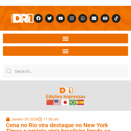
Edições impressas
Janeiro 29, 2026
11:00 am
Cena no Rio vira destaque no New York
Times e projeta atriz brasileira ligada ao