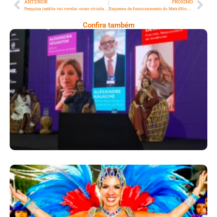
ANTERIOR
PRÓXIMO
Pesquisa inédita vai revelar como circulam os recursos culturais na Zona Oeste e Sudoeste do Rio
Esquema de funcionamento do MetrôRio para jogo nesta quinta-feira (29/01) no Engenhão pelo Campeonato Brasileiro 2026
Confira também
Longevidade, Inclusão E Futuro Marcam
Rio Innovation Week
Dani Sant’Anna É Confirmada Como Rainha
De Bateria Da Independentes De Olaria