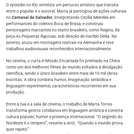
O episódio no Rio sintetiza um percurso artístico que transita
entre o popular e o autoral. Marta já participou de ações culturais
no
Carnaval de Salvador
, interpretando Cecília Meireles em
performances do coletivo Boca de Brasa, e construiu
personagens marcantes no teatro brasileiro, como Regina, da
peça
As Pequenas Raposas
, sob direção de Harildo Déda. No
exterior, atuou em montagens teatrais na Alemanha e teve
trabalhos audiovisuais reconhecidos internacionalmente.
No cinema, o curta
A Missão Encantada
foi premiado na China
como um dos melhores filmes do mundo voltados à divulgação
científica, sendo o único brasileiro entre mais de 10 mil obras
inscritas. A obra combina humor, imaginação simbólica e
linguagem experimental, características recorrentes em sua
produção.
Entre a rua e a sala de cinema, o trabalho de Marta Torres
transforma gestos cotidianos em linguagem artística e conecta
cultura popular, humor e presença internacional. “O segredo do
Nordeste é o tempero”, resume a atriz. “Quando o mundo prova,
quer repetir.”