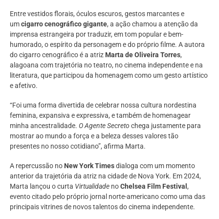
Entre vestidos florais, óculos escuros, gestos marcantes e
um
cigarro cenográfico gigante
, a ação chamou a atenção da
imprensa estrangeira por traduzir, em tom popular e bem-
humorado, o espírito da personagem e do próprio filme. A autora
do cigarro cenográfico é a atriz
Marta de Oliveira Torres
,
alagoana com trajetória no teatro, no cinema independente e na
literatura, que participou da homenagem como um gesto artístico
e afetivo.
“Foi uma forma divertida de celebrar nossa cultura nordestina
feminina, expansiva e expressiva, e também de homenagear
minha ancestralidade.
O Agente Secreto
chega justamente para
mostrar ao mundo a força e a beleza desses valores tão
presentes no nosso cotidiano”, afirma Marta.
A repercussão no
New York Times
dialoga com um momento
anterior da trajetória da atriz na cidade de Nova York. Em 2024,
Marta lançou o curta
Virtualidade
no
Chelsea Film Festival
,
evento citado pelo próprio jornal norte-americano como uma das
principais vitrines de novos talentos do cinema independente.