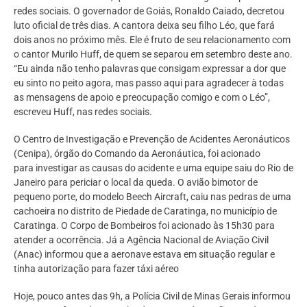
redes sociais. O governador de Goiás, Ronaldo Caiado, decretou
luto oficial de três dias. A cantora deixa seu filho Léo, que fará
dois anos no próximo mês. Ele é fruto de seu relacionamento com
o cantor Murilo Huff, de quem se separou em setembro deste ano.
“Eu ainda não tenho palavras que consigam expressar a dor que
eu sinto no peito agora, mas passo aqui para agradecer à todas
as mensagens de apoio e preocupação comigo e com o Léo”,
escreveu Huff, nas redes sociais.
O Centro de Investigação e Prevenção de Acidentes Aeronáuticos
(Cenipa), órgão do Comando da Aeronáutica, foi acionado
para investigar as causas do acidente e uma equipe saiu do Rio de
Janeiro para periciar o local da queda. O avião bimotor de
pequeno porte, do modelo Beech Aircraft, caiu nas pedras de uma
cachoeira no distrito de Piedade de Caratinga, no município de
Caratinga. O Corpo de Bombeiros foi acionado às 15h30 para
atender a ocorrência. Já a Agência Nacional de Aviação Civil
(Anac) informou que a aeronave estava em situação regular e
tinha autorização para fazer táxi aéreo
Hoje, pouco antes das 9h, a Polícia Civil de Minas Gerais informou