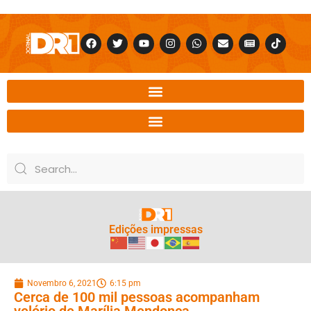
Edições impressas
Novembro 6, 2021
6:15 pm
Cerca de 100 mil pessoas acompanham
velório de Marília Mendonça