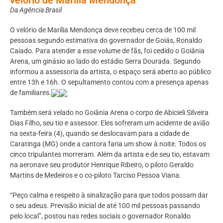
Da Agência Brasil
O velório de Marília Mendonça deve recebeu cerca de 100 mil
pessoas segundo estimativa do governador de Goiás, Ronaldo
Caiado. Para atender a esse volume de fãs, foi cedido o Goiânia
Arena, um ginásio ao lado do estádio Serra Dourada. Segundo
informou a assessoria da artista, o espaço será aberto ao público
entre 13h e 16h. O sepultamento contou com a presença apenas
de familiares.
Também será velado no Goiânia Arena o corpo de Abicieli Silveira
Dias Filho, seu tio e assessor. Eles sofreram um acidente de avião
na sexta-feira (4), quando se deslocavam para a cidade de
Caratinga (MG) onde a cantora faria um show à noite. Todos os
cinco tripulantes morreram. Além da artista e de seu tio, estavam
na aeronave seu produtor Henrique Ribeiro, o piloto Geraldo
Martins de Medeiros e o co-piloto Tarciso Pessoa Viana.
“Peço calma e respeito à sinalização para que todos possam dar
o seu adeus. Previsão inicial de até 100 mil pessoas passando
pelo local”, postou nas redes sociais o governador Ronaldo