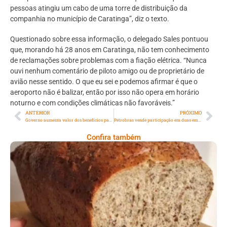
pessoas atingiu um cabo de uma torre de distribuição da
companhia no município de Caratinga”, diz o texto.
Questionado sobre essa informação, o delegado Sales pontuou
que, morando há 28 anos em Caratinga, não tem conhecimento
de reclamações sobre problemas com a fiação elétrica. “Nunca
ouvi nenhum comentário de piloto amigo ou de proprietário de
avião nesse sentido. O que eu sei e podemos afirmar é que o
aeroporto não é balizar, então por isso não opera em horário
noturno e com condições climáticas não favoráveis.”
ANTERIOR
PRÓXIMO
Governo aumenta valor dos benefícios pagos a famílias carentes
Petrobras vende participação em duas empresas de energia elétrica
Confira também
Comer Bem: Pão Low Carb