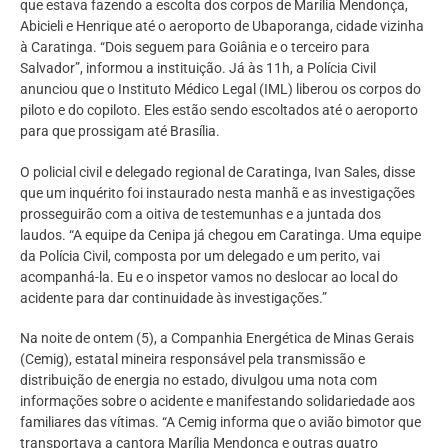
que estava fazendo a escolta dos corpos de Marília Mendonça,
Abicieli e Henrique até o aeroporto de Ubaporanga, cidade vizinha
à Caratinga. “Dois seguem para Goiânia e o terceiro para
Salvador”, informou a instituição. Já às 11h, a Polícia Civil
anunciou que o Instituto Médico Legal (IML) liberou os corpos do
piloto e do copiloto. Eles estão sendo escoltados até o aeroporto
para que prossigam até Brasília.
O policial civil e delegado regional de Caratinga, Ivan Sales, disse
que um inquérito foi instaurado nesta manhã e as investigações
prosseguirão com a oitiva de testemunhas e a juntada dos
laudos. “A equipe da Cenipa já chegou em Caratinga. Uma equipe
da Polícia Civil, composta por um delegado e um perito, vai
acompanhá-la. Eu e o inspetor vamos no deslocar ao local do
acidente para dar continuidade às investigações.”
Na noite de ontem (5), a Companhia Energética de Minas Gerais
(Cemig), estatal mineira responsável pela transmissão e
distribuição de energia no estado, divulgou uma nota com
informações sobre o acidente e manifestando solidariedade aos
familiares das vítimas. “A Cemig informa que o avião bimotor que
transportava a cantora Marília Mendonça e outras quatro