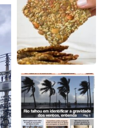
Comer Bem: Cracker
De Sementes
Ano X – Número 366
01 A 07 De Agosto De
2026