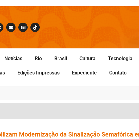
Notícias
Rio
Brasil
Cultura
Tecnologia
tas
Edições Impressas
Expediente
Contato
abilizam Modernização da Sinalização Semafórica 