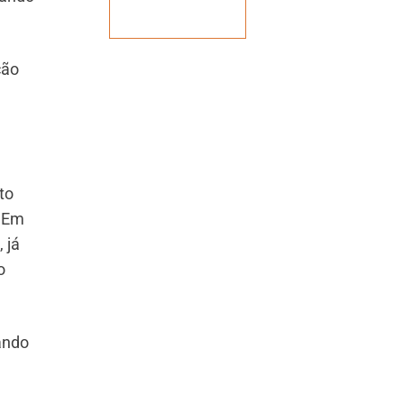
Veja mais
ção
to
. Em
 já
o
ando