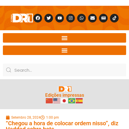
Edições impressas
Setembro 28, 2024
1:00 pm
“Chegou a hora de colocar ordem nisso”, diz
Haddad sobre bets