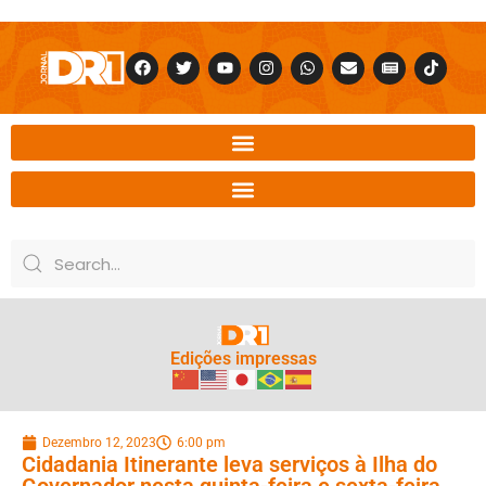
Edições impressas
Dezembro 12, 2023
6:00 pm
Cidadania Itinerante leva serviços à Ilha do
Governador nesta quinta-feira e sexta-feira