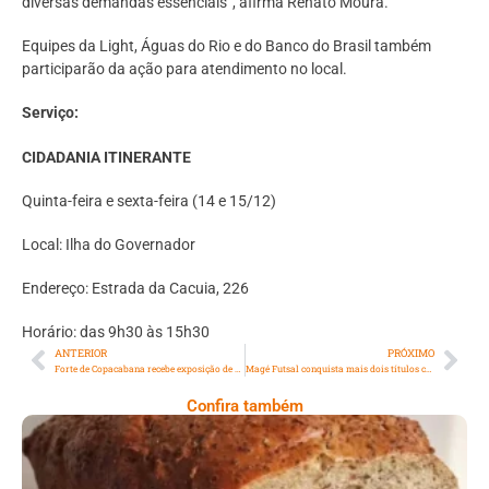
diversas demandas essenciais”, afirma Renato Moura.
Equipes da Light, Águas do Rio e do Banco do Brasil também
participarão da ação para atendimento no local.
Serviço:
CIDADANIA ITINERANTE
Quinta-feira e sexta-feira (14 e 15/12)
Local: Ilha do Governador
Endereço: Estrada da Cacuia, 226
Horário: das 9h30 às 15h30
ANTERIOR
PRÓXIMO
Forte de Copacabana recebe exposição de fotografias “A História da China”
Magé Futsal conquista mais dois títulos cariocas
Confira também