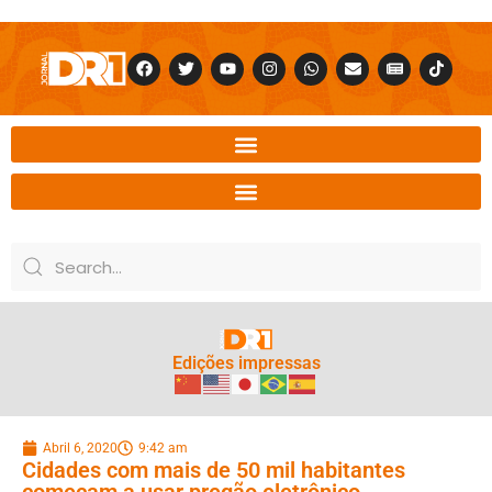
Edições impressas
Abril 6, 2020
9:42 am
Cidades com mais de 50 mil habitantes
começam a usar pregão eletrônico