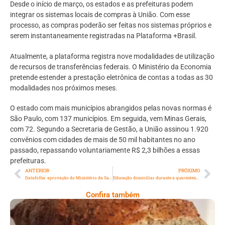
Desde o início
de mar
ço, os estados e as prefeituras podem
integrar os sistemas locais de compras à União. Com esse
processo, as compras poderão ser feitas nos sistemas próprios e
serem instantaneamente registradas na Plataforma +Brasil.
Atualmente, a plataforma registra nove modalidades de utilização
de recursos de transferências federais. O Ministério da Economia
pretende estender a prestação eletrônica de contas a todas as 30
modalidades nos próximos meses.
O estado com mais municípios abrangidos pelas novas normas é
São Paulo, com 137 municípios. Em seguida, vem Minas Gerais,
com 72. Segundo a Secretaria de Gestão, a União assinou 1.920
convênios com cidades de mais de 50 mil habitantes no ano
passado, repassando voluntariamente R$ 2,3 bilhões a essas
prefeituras.
ANTERIOR
PRÓXIMO
Datafolha: aprovação do Ministério da Saúde é mais que o dobro da de Bolsonaro
Educação domiciliar durante a quarentena tem sido desafio para pais
Confira também