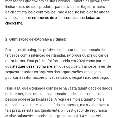
mensagens que enviam às suas vítimas. Embora a OpenAI tente
limitar o uso de seus produtos para atividades ilegais, é muito
difícil detectá-los e controlá-los. Não à toa, no início deste ano foi
anunciado o
encerramento de cinco contas associadas ao
cibercrime
.
2.
Otimização de extorsão a vítimas:
Doxing, ou doxxing, é a prática de publicar dados pessoais de
terceiros com a intenção de intimidar, extorquir ou prejudicar de
outra forma. Esta prática foi fortalecida em 2020 como parte
dos
ataques de ransomware
, em que os cibercriminosos, além de
sequestrar todos os arquivos das organizações, ameaçam
publicar as informações privadas caso o resgate não seja pago.
Hoje, a IA, que é treinada com base na vasta quantidade de dados
na Internet, incluindo dados pessoais, pode deduzir onde uma
pessoa pode estar localizada. A regra é simples: quanto mais
dados houver sobre cada usuário na Internet, mais vulneráveis​​a
tais práticas estarão. Igualmente, o investigador de segurança
Mislav Balunović descobriu que graças ao GPT-4 é possível