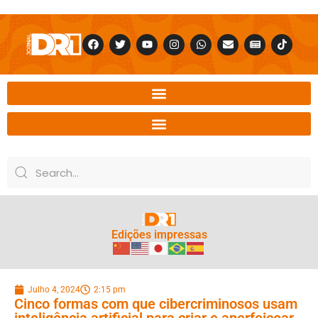
Edições impressas
Julho 4, 2024
2:15 pm
Cinco formas com que cibercriminosos usam
inteligência artificial para criar e aperfeiçoar