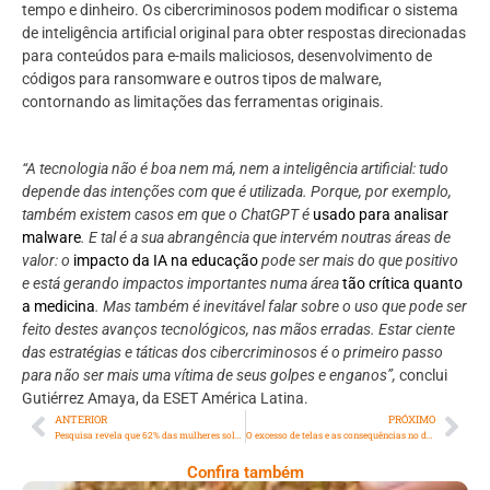
tempo e dinheiro. Os cibercriminosos podem modificar o sistema
de inteligência artificial original para obter respostas direcionadas
para conteúdos para e-mails maliciosos, desenvolvimento de
códigos para ransomware e outros tipos de malware,
contornando as limitações das ferramentas originais.
“A tecnologia não é boa nem má, nem a inteligência artificial: tudo
depende das intenções com que é utilizada. Porque, por exemplo,
também existem casos em que o ChatGPT é
usado para analisar
malware
. E tal é a sua abrangência que intervém noutras áreas de
valor: o
impacto da IA ​​na educação
pode ser mais do que positivo
e está gerando impactos importantes numa área
tão crítica quanto
a medicina
. Mas também é inevitável falar sobre o uso que pode ser
feito destes avanços tecnológicos, nas mãos erradas. Estar ciente
das estratégias e táticas dos cibercriminosos é o primeiro passo
para não ser mais uma vítima de seus golpes e enganos”,
conclui
Gutiérrez Amaya, da ESET América Latina.
ANTERIOR
PRÓXIMO
Pesquisa revela que 62% das mulheres solteiras querem apagar um ex-namorado de uma boa foto
O excesso de telas e as consequências no desenvolvimento infantil
Confira também