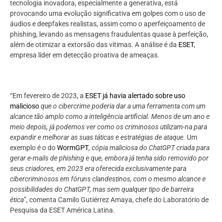
tecnologia inovadora, especialmente a generativa, está
provocando uma evolução significativa em golpes com o uso de
áudios e deepfakes realistas, assim como o aperfeiçoamento de
phishing, levando as mensagens fraudulentas quase à perfeição,
além de otimizar a extorsão das vítimas. A análise é da
ESET
,
empresa líder em detecção proativa de ameaças.
“Em fevereiro de 2023, a
ESET já havia alertado sobre uso
malicioso
que o cibercrime poderia dar a uma ferramenta com um
alcance tão amplo como a inteligência artificial. Menos de um ano e
meio depois, já podemos ver como os criminosos utilizam-na para
expandir e melhorar as suas táticas e estratégias de ataque.
Um
exemplo é o do
WormGPT
, cópia maliciosa do ChatGPT criada para
gerar e-mails de phishing e que, embora já tenha sido removido por
seus criadores, em 2023 era oferecida exclusivamente para
cibercriminosos em fóruns clandestinos, com o mesmo alcance e
possibilidades do ChatGPT, mas sem qualquer tipo de barreira
ética
”, comenta Camilo Gutiérrez Amaya, chefe do Laboratório de
Pesquisa da ESET América Latina.