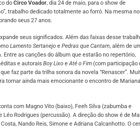
co do
Circo Voador
, dia 24 de maio, para o show de
”, trabalho dedicado totalmente ao forró. Na mesma noi
brando seus 27 anos.
xpande seus significados. Além das faixas desse trabalh
 como
Lamento Sertanejo
e
Pedras que Cantam
, além de u
Entre as canções do álbum que estarão no repertório,
inéditas e autorais
Boy Lixo
e
Até o Fim
(com participação
, que faz parte da trilha sonora da novela “Renascer”. Mui
a tornar ainda mais emocionante o encontro de Marian
conta com Magno Vito (baixo), Feeh Silva (zabumba e
a) e Léo Rodrigues (percussão). A direção do show é de M
l Costa, Nando Reis, Simone e Adriana Calcanhotto. O ce