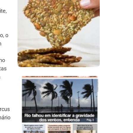
te,
Comer Bem: Cracker
De Sementes
o, o
m
 no
tas
a
Ano X – Número 366
01 A 07 De Agosto De
arcus
2026
nário