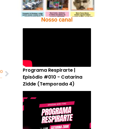
Nosso canal
Programa Respirarte |
MO
Episódio #010 - Catarina
oraes manda soltar coronel da PMDF acusado de omissão no 8 de janeiro
Zidde (Temporada 4)