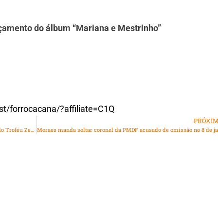
nçamento do álbum “Mariana e Mestrinho”
st/forrocacana/?affiliate=C1Q
PRÓXI
1º Festival de Cinema de Xerém anuncia os vencedores do Troféu Zeca Pagodinho e do Prêmio Edina Fuji
M