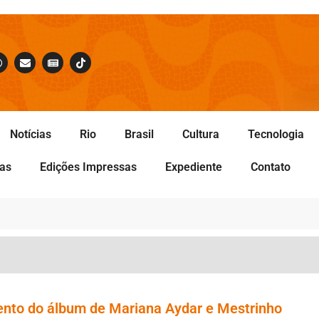
Notícias
Rio
Brasil
Cultura
Tecnologia
tas
Edições Impressas
Expediente
Contato
ento do álbum de Mariana Aydar e Mestrinho