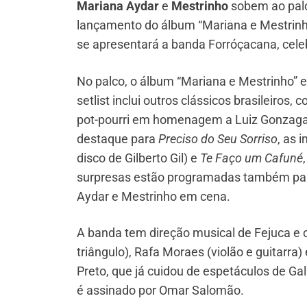
Mariana Aydar
e
Mestrinho
sobem ao pal
lançamento do álbum “Mariana e Mestrinho
se apresentará a banda Forróçacana, cele
No palco, o álbum “Mariana e Mestrinho” e
setlist inclui outros clássicos brasileiros,
pot-pourri em homenagem a Luiz Gonzaga. 
destaque para
Preciso do Seu Sorriso
, as 
disco de Gilberto Gil) e
Te Faço um Cafuné
surpresas estão programadas também par
Aydar e Mestrinho em cena.
A banda tem direção musical de Fejuca e 
triângulo), Rafa Moraes (violão e guitarr
Preto, que já cuidou de espetáculos de Ga
é assinado por Omar Salomão.