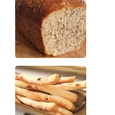
Comer Bem: Pão Low
Carb
Comer Bem:
Palitinhos De Cebola
E Salsa