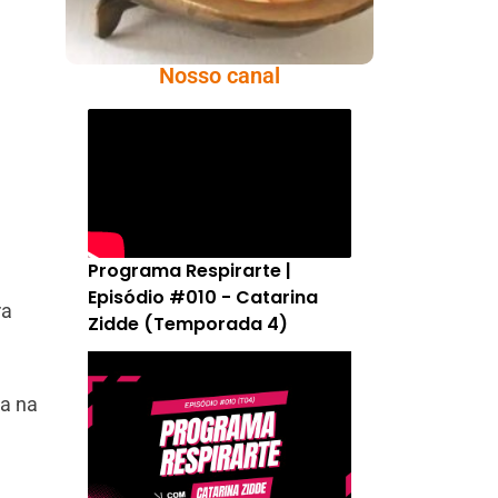
Nosso canal
Programa Respirarte |
Episódio #010 - Catarina
ra
Zidde (Temporada 4)
ça na