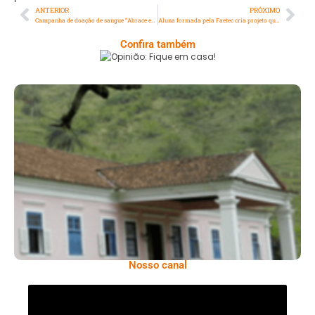
ANTERIOR
PRÓXIMO
Campanha de doação de sangue “Abrace essa ideia” volta ao Teatro Riachuelo
Aluna formada pela Faetec cria projeto que busca atender demandas de moradores
Confira também
Opinião: Fique Em Casa!
Serra: Fazenda Santa Cecília – Um Legado
Histórico Repleto De Beleza
Nosso canal