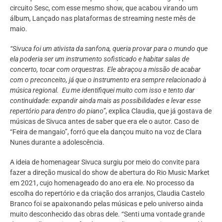
circuito Sesc, com esse mesmo show, que acabou virando um
álbum, Lançado nas plataformas de streaming neste mês de
maio.
“Sivuca foi um ativista da sanfona, queria provar para o mundo que
ela poderia ser um instrumento sofisticado e habitar salas de
concerto, tocar com orquestras. Ele abraçou a missão de acabar
com o preconceito, já que o instrumento era sempre relacionado à
música regional. Eu me identifiquei muito com isso e tento dar
continuidade: expandir ainda mais as possibilidades e levar esse
repertório para dentro do piano”
, explica Claudia, que já gostava de
músicas de Sivuca antes de saber que era ele o autor. Caso de
“Feira de mangaio”, forró que ela dançou muito na voz de Clara
Nunes durante a adolescência.
A ideia de homenagear Sivuca surgiu por meio do convite para
fazer a direção musical do show de abertura do Rio Music Market
em 2021, cujo homenageado do ano era ele. No processo da
escolha do repertório e da criação dos arranjos, Claudia Castelo
Branco foi se apaixonando pelas músicas e pelo universo ainda
muito desconhecido das obras dele. “Senti uma vontade grande