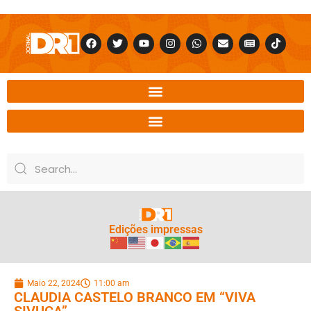
Edições impressas
Maio 22, 2024
11:00 am
CLAUDIA CASTELO BRANCO EM “VIVA
SIVUCA”