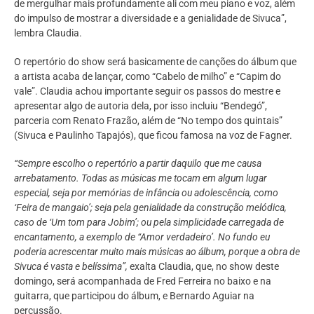
de mergulhar mais profundamente ali com meu piano e voz, além
do impulso de mostrar a diversidade e a genialidade de Sivuca”,
lembra Claudia.
O repertório do show será basicamente de canções do álbum que
a artista acaba de lançar, como “Cabelo de milho” e “Capim do
vale”. Claudia achou importante seguir os passos do mestre e
apresentar algo de autoria dela, por isso incluiu “Bendegó”,
parceria com Renato Frazão, além de “No tempo dos quintais”
(Sivuca e Paulinho Tapajós), que ficou famosa na voz de Fagner.
“Sempre escolho o repertório a partir daquilo que me causa
arrebatamento. Todas as músicas me tocam em algum lugar
especial, seja por memórias de infância ou adolescência, como
‘Feira de mangaio’; seja pela genialidade da construção melódica,
caso de ‘Um tom para Jobim’; ou pela simplicidade carregada de
encantamento, a exemplo de “Amor verdadeiro’. No fundo eu
poderia acrescentar muito mais músicas ao álbum, porque a obra de
Sivuca é vasta e belíssima”,
exalta Claudia, que, no show deste
domingo, será acompanhada de Fred Ferreira no baixo e na
guitarra, que participou do álbum, e Bernardo Aguiar na
percussão.