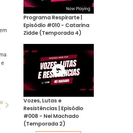
Now Playing
Programa Respirarte |
Episódio #010 - Catarina
dem
Zidde (Temporada 4)
uma
 e
Vozes, Lutas e
MO
Resistências | Episódio
or risco de câncer e infertilidade
#008 - Nei Machado
(Temporada 2)