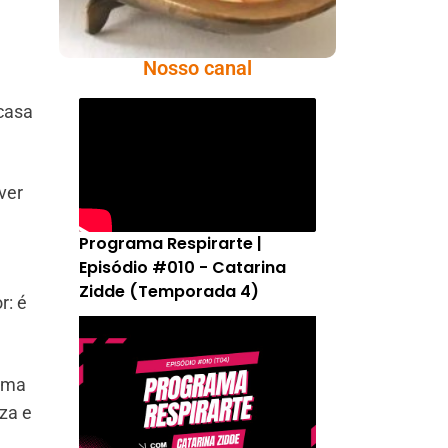
Nosso canal
casa
ver
Programa Respirarte |
Episódio #010 - Catarina
Zidde (Temporada 4)
r: é
rama
za e