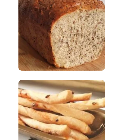
Comer Bem: Pão Low
Carb
Comer Bem:
Palitinhos De Cebola
E Salsa