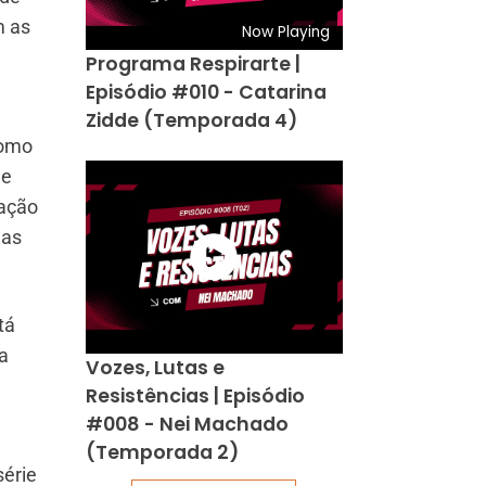
m as
Now Playing
Programa Respirarte |
Episódio #010 - Catarina
Zidde (Temporada 4)
como
de
cação
nas
tá
a
Vozes, Lutas e
Resistências | Episódio
#008 - Nei Machado
(Temporada 2)
série