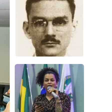
Mário Alves, Um Dos
Principais
Opositores Da
Ditadura Militar
Brasileira
Neon Cunha,
Referência Na
Defesa Dos Direitos
Da População
LGBTQIAPN+