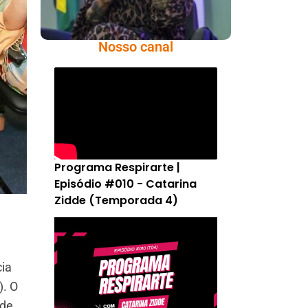
Nosso canal
Programa Respirarte |
Episódio #010 - Catarina
Zidde (Temporada 4)
cia
). O
 de