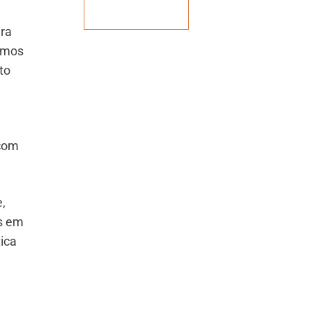
Veja mais
ara
amos
to
 com
,
is em
ica