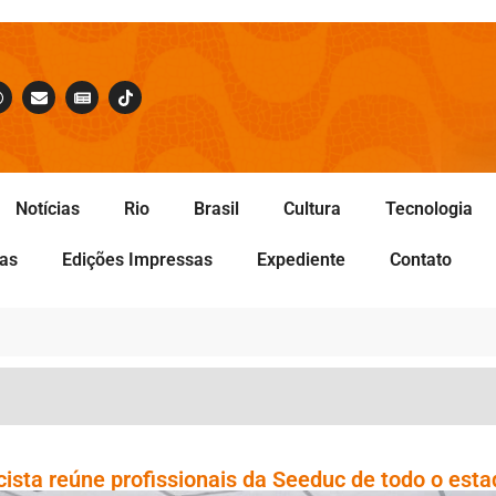
Notícias
Rio
Brasil
Cultura
Tecnologia
tas
Edições Impressas
Expediente
Contato
ista reúne profissionais da Seeduc de todo o esta