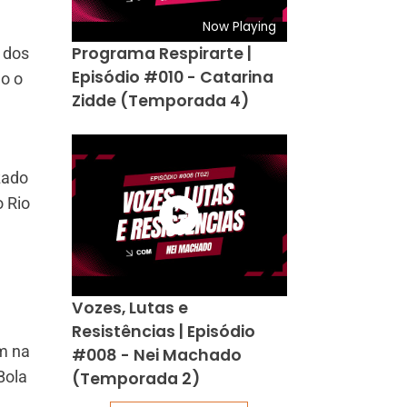
Now Playing
Programa Respirarte |
o dos
Episódio #010 - Catarina
do o
Zidde (Temporada 4)
zado
o Rio
Vozes, Lutas e
Resistências | Episódio
m na
#008 - Nei Machado
Bola
(Temporada 2)