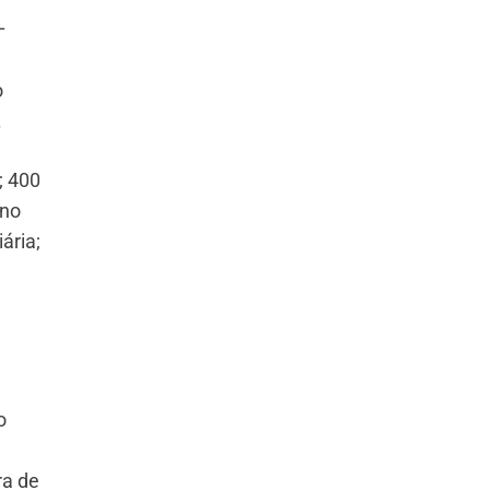
–
o
.
; 400
 no
ária;
o
ra de