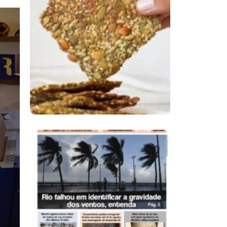
Comer Bem: Cracker
De Sementes
Ano X – Número 366
01 A 07 De Agosto De
2026