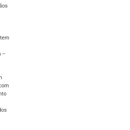
gãos
 tem
o –
m
 com
nto
dos