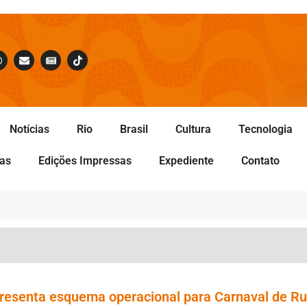
Notícias
Rio
Brasil
Cultura
Tecnologia
tas
Edições Impressas
Expediente
Contato
apresenta esquema operacional para Carnaval de R