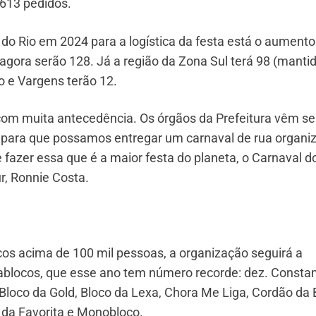
 613 pedidos.
a do Rio em 2024 para a logística da festa está o aument
 agora serão 128. Já a região da Zona Sul terá 98 (manti
o e Vargens terão 12.
m muita antecedência. Os órgãos da Prefeitura vêm se
para que possamos entregar um carnaval de rua organi
azer essa que é a maior festa do planeta, o Carnaval d
r, Ronnie Costa.
ocos acima de 100 mil pessoas, a organização seguirá a
locos, que esse ano tem número recorde: dez. Consta
 Bloco da Gold, Bloco da Lexa, Chora Me Liga, Cordão da 
o da Favorita e Monobloco.