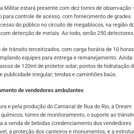
ia Militar estará presente com dez torres de observação 
o para controle de acesso, com fornecimento de grades
acesso do público no circuito de megablocos, na região d
com detecção de metais. Ao todo, serão 250 detectores
 de trânsito terceirizados, com carga horária de 10 horas
templando equipes para entrega e remanejamento. Ainda
ascos de 120ml de protetor solar; pontos de hidratação di
de publicidade irregular; tendas e caminhões baús.
ciamento de vendedores ambulantes
ura e pela produção do Carnaval de Rua do Rio, a Dream
químicos, torres de monitoramento, o suporte ao trânsit
niza a venda de bebidas (credenciamento dos vendedores
ável, a proteção dos canteiros e monumentos, e a estrutu