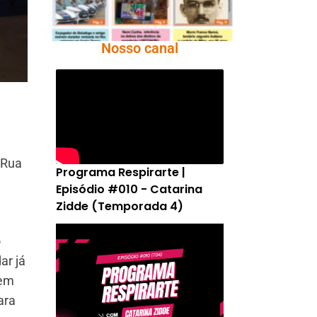
Nosso canal
 Rua
Programa Respirarte |
Episódio #010 - Catarina
Zidde (Temporada 4)
o
ar já
(em
ara