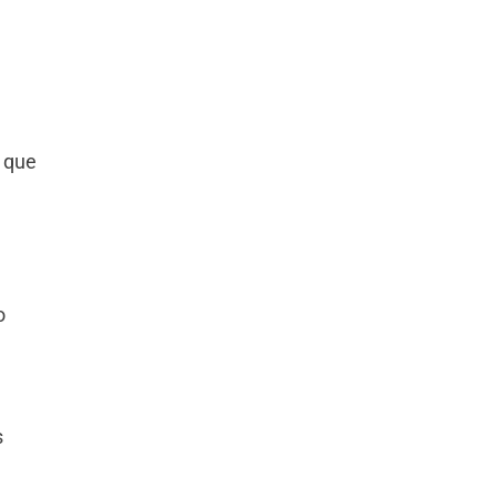
, que
o
s