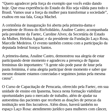
“Quero agradecer pela força do exemplo que vocês estão dando
hoje. Que essa experiência do Estado do Rio seja válida para todo o
Brasil. Vamos usar a força da mulher para transformar a sociedade”,
exaltou em sua fala, Graça Machel.
A cerimônia de inauguração foi aberta pela primeira-dama e
presidente de Honra do RioSolidário, Analine Castro; acompanhada
pela presidente da Faetec, Caroline Alves; da Secretária de Estado
da Mulher, Heloísa Aguiar; e da presidente da Fundação Laço Rosa,
Marcelle Medeiros. O evento também contou com a participação da
deputada federal Soraya Santos.
A primeira-dama, Analine Castro, demonstrou sua alegria de estar
participando deste momento e agradeceu a presença de figuras
femininas tão importantes: “A gente não pode parar de lutar pela
pauta feminina, é uma alegria participar deste momento e saber que
mesmo distante estamos conectadas e seguimos juntas pela mesma
causa”.
O Curso de Capacitação de Perucaria, oferecido pela Faetec, em sua
unidade de ensino em Ipanema, busca nesta formação viabilizar
oportunidades para o mercado de trabalho, além de ajudar na
autoestima das pacientes que recebem as doações de perucas da
instituição sem fins lucrativos. Além disso, haverá também no
espaço Laço Rosa: atendimento jurídico para mulheres com câncer,