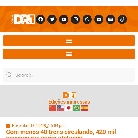
Edições impressas
Novembro 18, 2019
5:04 pm
Com menos 40 trens circulando, 420 mil
passageiros serão afetados