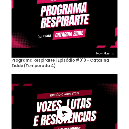
Now Playing
Programa Respirarte | Episódio #010 - Catarina
Zidde (Temporada 4)