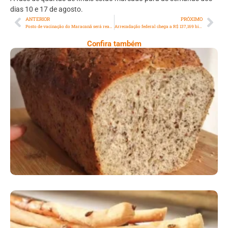
dias 10 e 17 de agosto.
ANTERIOR
PRÓXIMO
Posto de vacinação do Maracanã será reaberto nesta quinta-feira
Arrecadação federal chega a R$ 137,169 bilhões em junho
Confira também
Comer Bem: Pão Low Carb