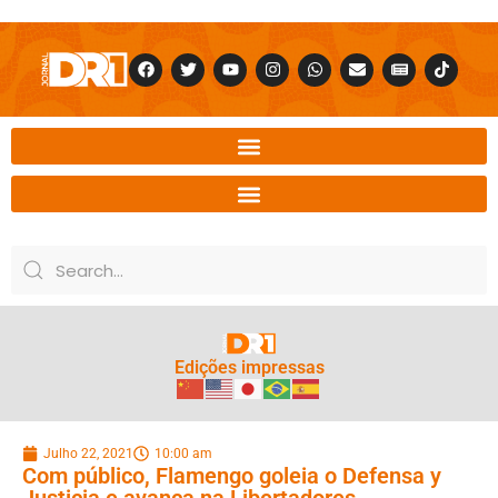
Edições impressas
Julho 22, 2021
10:00 am
Com público, Flamengo goleia o Defensa y
Justicia e avança na Libertadores