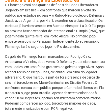
O Flamengo está nas quartas de finais da Copa Libertadores.
Jogando em Brasília – em confronto que marcou a volta do
público aos estádios no país – o Rubro-Negro goleou o Defensa y
Justicia, da Argentina, por 4 a 1, e confirmou a classificação. Os
cariocas já haviam vencido em Buenos Aires por 1 a 0. O Fla pega
na próxima fase o vencedor de Internacional e Olímpia (PAR), que
jogam nesta quinta-feira, em Porto Alegre. No primeiro jogo,
empate sem gols no Paraguai. Independente do adversário, o
Flamengo fará o segundo jogo no Rio de Janeiro.
Os gols do Flamengo foram marcados por Rodrigo Caio,
Arrascaeta e Vitinho, duas vezes. O Defensa y Justicia descontou
com Loaiza, em uma falha grotesca do goleiro Diego Alves. Após
receber recuo de Diego Ribas, ele chutou em cima do jogador
adversário. O que marcou a partida foi a presença de cerca de
seis mil torcedores no Mané Garrincha, no Distrito Federal. O
confronto contou com público porque a Conmebol liberou e o Fla
transferiu o jogo para Brasília. Apesar de serem colocados à
venda 18 mil ingressos, apenas seis mil foram comercializados.
Puderam comparecer ao jogo, torcedores maiores de idade,
totalmente imunizados e com PCR negativo.