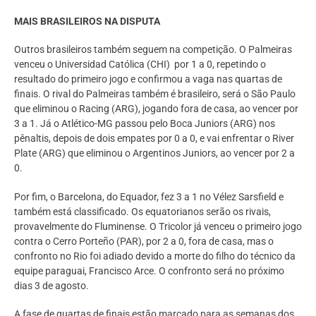
MAIS BRASILEIROS NA DISPUTA
Outros brasileiros também seguem na competição. O Palmeiras
venceu o Universidad Católica (CHI) por 1 a 0, repetindo o
resultado do primeiro jogo e confirmou a vaga nas quartas de
finais. O rival do Palmeiras também é brasileiro, será o São Paulo
que eliminou o Racing (ARG), jogando fora de casa, ao vencer por
3 a 1. Já o Atlético-MG passou pelo Boca Juniors (ARG) nos
pênaltis, depois de dois empates por 0 a 0, e vai enfrentar o River
Plate (ARG) que eliminou o Argentinos Juniors, ao vencer por 2 a
0.
Por fim, o Barcelona, do Equador, fez 3 a 1 no Vélez Sarsfield e
também está classificado. Os equatorianos serão os rivais,
provavelmente do Fluminense. O Tricolor já venceu o primeiro jogo
contra o Cerro Porteño (PAR), por 2 a 0, fora de casa, mas o
confronto no Rio foi adiado devido a morte do filho do técnico da
equipe paraguai, Francisco Arce. O confronto será no próximo
dias 3 de agosto.
A fase de quartas de finais estão marcado para as semanas dos