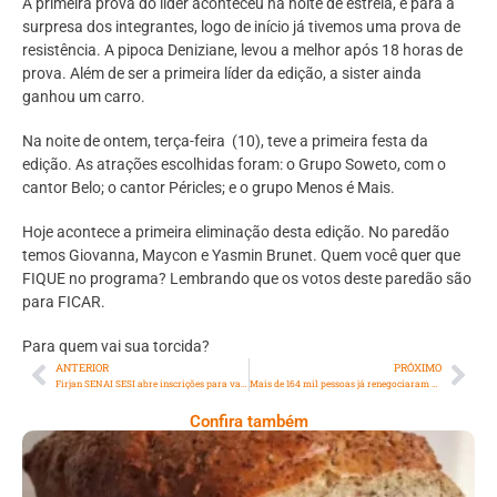
A primeira prova do líder aconteceu na noite de estreia, e para a
surpresa dos integrantes, logo de início já tivemos uma prova de
resistência. A pipoca Deniziane, levou a melhor após 18 horas de
prova. Além de ser a primeira líder da edição, a sister ainda
ganhou um carro.
Na noite de ontem, terça-feira (10), teve a primeira festa da
edição. As atrações escolhidas foram: o Grupo Soweto, com o
cantor Belo; o cantor Péricles; e o grupo Menos é Mais.
Hoje acontece a primeira eliminação desta edição. No paredão
temos Giovanna, Maycon e Yasmin Brunet. Quem você quer que
FIQUE no programa? Lembrando que os votos deste paredão são
para FICAR.
Para quem vai sua torcida?
ANTERIOR
PRÓXIMO
Firjan SENAI SESI abre inscrições para vagas gratuitas em cursos de tecnologia digital
Mais de 164 mil pessoas já renegociaram dívidas do Fies
Confira também