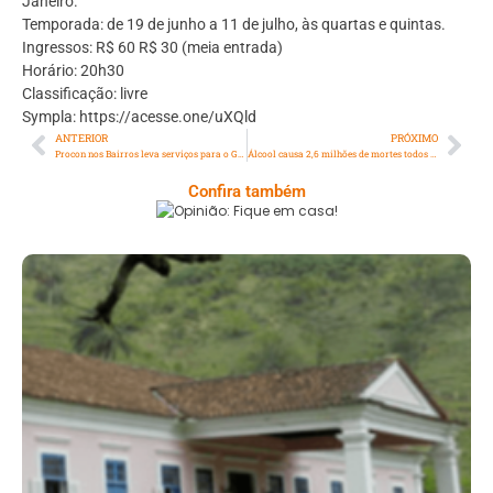
Janeiro.
Temporada: de 19 de junho a 11 de julho, às quartas e quintas.
Ingressos: R$ 60 R$ 30 (meia entrada)
Horário: 20h30
Classificação: livre
Sympla: https://acesse.one/uXQld
ANTERIOR
PRÓXIMO
Procon nos Bairros leva serviços para o Grajaú e Cidade Nova esta semana
Álcool causa 2,6 milhões de mortes todos os anos no mundo, alerta OMS
Confira também
Opinião: Fique Em Casa!
Serra: Fazenda Santa Cecília – Um Legado
Histórico Repleto De Beleza