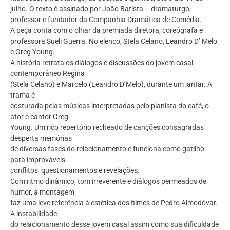
julho. O texto é assinado por João Batista – dramaturgo,
professor e fundador da Companhia Dramática de Comédia.
A peça conta com o olhar da premiada diretora, coreógrafa e
professora Sueli Guerra. No elenco, Stela Celano, Leandro D’ Melo
e Greg Young.
A história retrata os diálogos e discussões do jovem casal
contemporâneo Regina
(Stela Celano) e Marcelo (Leandro D’Melo), durante um jantar. A
trama é
costurada pelas músicas interpretadas pelo pianista do café, o
ator e cantor Greg
Young. Um rico repertório recheado de canções consagradas
desperta memórias
de diversas fases do relacionamento e funciona como gatilho
para improváveis
conflitos, questionamentos e revelações.
Com ritmo dinâmico, tom irreverente e diálogos permeados de
humor, a montagem
faz uma leve referência à estética dos filmes de Pedro Almodóvar.
A instabilidade
do relacionamento desse jovem casal assim como sua dificuldade