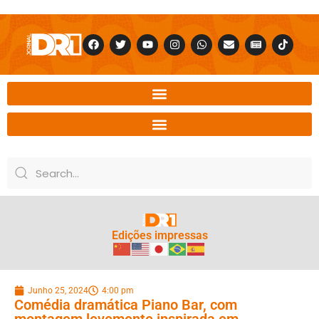
Edições impressas
Junho 25, 2024
4:00 pm
Comédia dramática Piano Bar, com
montagem levemente inspirada em