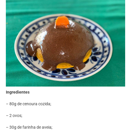
Ingredientes
– 80g de cenoura cozida;
– ⁠2 ovos;
– ⁠30g de farinha de aveia;