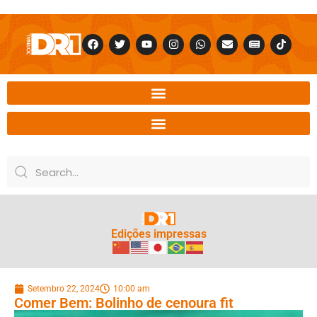
Edições impressas
Setembro 22, 2024
10:00 am
Comer Bem: Bolinho de cenoura fit