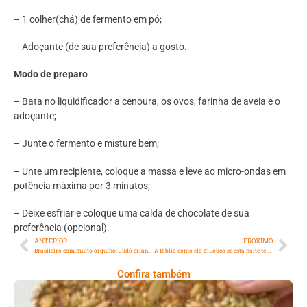
– ⁠1 colher(chá) de fermento em pó;
– ⁠Adoçante (de sua preferência) a gosto.
Modo de preparo
– Bata no liquidificador a cenoura, os ovos, farinha de aveia e o
adoçante;
– ⁠Junte o fermento e misture bem;
– ⁠Unte um recipiente, coloque a massa e leve ao micro-ondas em
potência máxima por 3 minutos;
– ⁠Deixe esfriar e coloque uma calda de chocolate de sua
preferência (opcional).
ANTERIOR
PRÓXIMO
Brasileiro com muito orgulho: Judô criando campeões dentro e fora do tatame
A Bíblia como ela é: Louco se esta noite te pedirem a tua alma?
Confira também