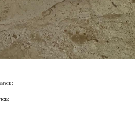
ranca;
nca;