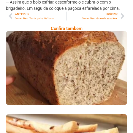
─ Assim que o bolo esfriar, desenforme-o e cubra-o com o
brigadeiro. Em seguida coloque a paçoca esfarelada por cima.
ANTERIOR
PRÓXIMO
Comer Bem: Torta palha italiana
Comer Bem: Granola saudável
Confira também
Comer Bem: Pão Low Carb