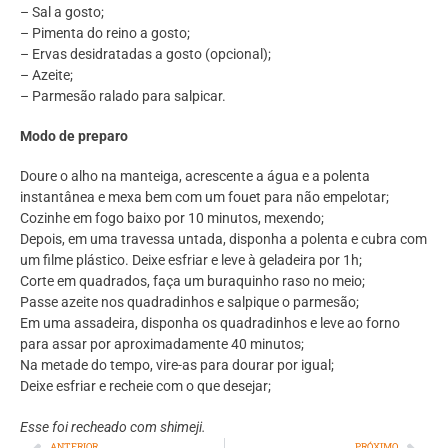
– Sal a gosto;
– Pimenta do reino a gosto;
– Ervas desidratadas a gosto (opcional);
– Azeite;
– Parmesão ralado para salpicar.
Modo de preparo
Doure o alho na manteiga, acrescente a água e a polenta
instantânea e mexa bem com um fouet para não empelotar;
Cozinhe em fogo baixo por 10 minutos, mexendo;
Depois, em uma travessa untada, disponha a polenta e cubra com
um filme plástico. Deixe esfriar e leve à geladeira por 1h;
Corte em quadrados, faça um buraquinho raso no meio;
Passe azeite nos quadradinhos e salpique o parmesão;
Em uma assadeira, disponha os quadradinhos e leve ao forno
para assar por aproximadamente 40 minutos;
Na metade do tempo, vire-as para dourar por igual;
Deixe esfriar e recheie com o que desejar;
Esse foi recheado com shimeji.
ANTERIOR
PRÓXIMO