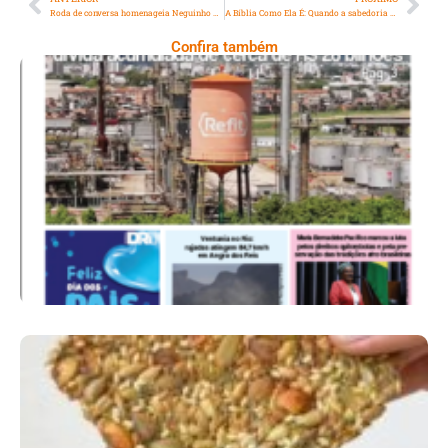
Roda de conversa homenageia Neguinho da Beija-Flor e celebra a evolução dos puxadores de samba-enredo
A Bíblia Como Ela É: Quando a sabedoria não basta sem prudência e fidelidade
Confira também
Ano X – Número 367 08 A 14 De Agosto De
2026
Comer Bem: Cracker De Sementes