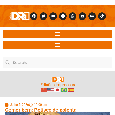
Edições impressas
Julho 5, 2026
10:00 am
Comer bem: Petisco de polenta