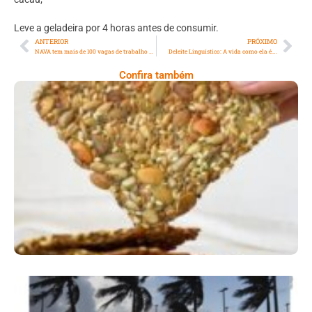
⁠Leve a geladeira por 4 horas antes de consumir.
ANTERIOR
PRÓXIMO
NAVA tem mais de 100 vagas de trabalho em aberto
Deleite Linguístico: A vida como ela é….
Confira também
Comer Bem: Cracker De Sementes