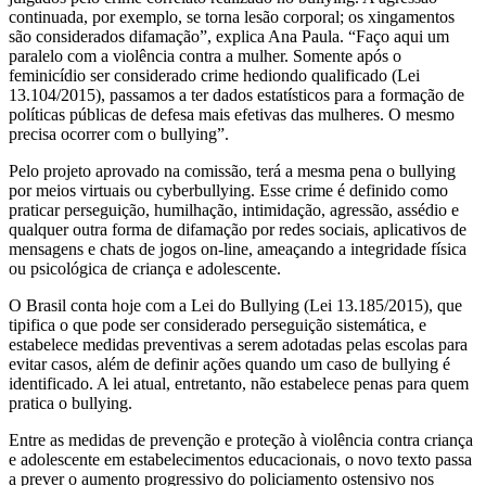
continuada, por exemplo, se torna lesão corporal; os xingamentos
são considerados difamação”, explica Ana Paula. “Faço aqui um
paralelo com a violência contra a mulher. Somente após o
feminicídio ser considerado crime hediondo qualificado (Lei
13.104/2015), passamos a ter dados estatísticos para a formação de
políticas públicas de defesa mais efetivas das mulheres. O mesmo
precisa ocorrer com o bullying”.
Pelo projeto aprovado na comissão, terá a mesma pena o bullying
por meios virtuais ou cyberbullying. Esse crime é definido como
praticar perseguição, humilhação, intimidação, agressão, assédio e
qualquer outra forma de difamação por redes sociais, aplicativos de
mensagens e chats de jogos on-line, ameaçando a integridade física
ou psicológica de criança e adolescente.
O Brasil conta hoje com a Lei do Bullying (Lei 13.185/2015), que
tipifica o que pode ser considerado perseguição sistemática, e
estabelece medidas preventivas a serem adotadas pelas escolas para
evitar casos, além de definir ações quando um caso de bullying é
identificado. A lei atual, entretanto, não estabelece penas para quem
pratica o bullying.
Entre as medidas de prevenção e proteção à violência contra criança
e adolescente em estabelecimentos educacionais, o novo texto passa
a prever o aumento progressivo do policiamento ostensivo nos