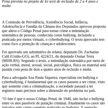
Pena prevista no projeto de lei será de reclusão de 2 a 4 anos e
multa
A Comissão de Previdência, Assistência Social, Infância,
Adolescência e Família da Câmara dos Deputados aprovou proposta
que altera o Código Penal para tornar crime a intimidação
sistemática de pessoas, conhecida como bullying, incluindo a
praticada por meios virtuais, o cyberbullying. O texto aprovado tem
como foco a proteção de crianças e adolescentes.
Foi aprovado um substitutivo do relator, deputado Dr. Zacharias
Calil (União-GO), ao PL 4224/21, do deputado Osmar Terra
(MDB-RS). Segundo o texto, a intimidação sistemática por meio de
ação verbal, moral, sexual, social, psicológica, física ou material será
punida com pena de dois a quatro anos de reclusão e multa.
Para a advogada Ana Paula Siqueira, especialista em bullying e
cyberbullying, é fundamental que os casos passem a ser crime, visto
que somente com a criminalização, a sociedade passará a ter
registros mais precisos sobre a dimensão do problema no país.
“O fato é que o nosso Código Penal, de 1940, não inclui o bullying
entre os atos passíveis de punição criminal. Atualmente os casos são
julgados pelo crime correlato realizado no bullying. A agressão