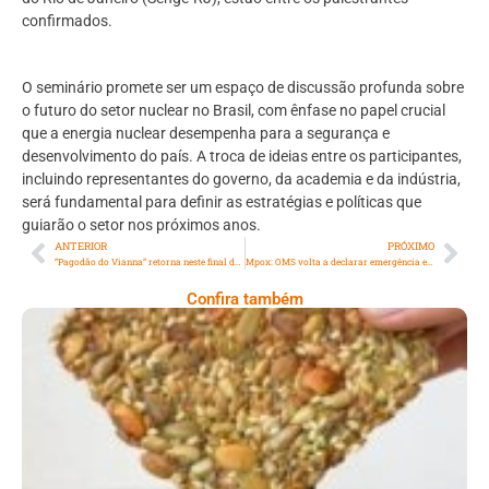
confirmados.
O seminário promete ser um espaço de discussão profunda sobre
o futuro do setor nuclear no Brasil, com ênfase no papel crucial
que a energia nuclear desempenha para a segurança e
desenvolvimento do país. A troca de ideias entre os participantes,
incluindo representantes do governo, da academia e da indústria,
será fundamental para definir as estratégias e políticas que
guiarão o setor nos próximos anos.
ANTERIOR
PRÓXIMO
“Pagodão do Vianna” retorna neste final de semana em Cascadura
Mpox: OMS volta a declarar emergência em saúde pública global
Confira também
Comer Bem: Cracker De Sementes