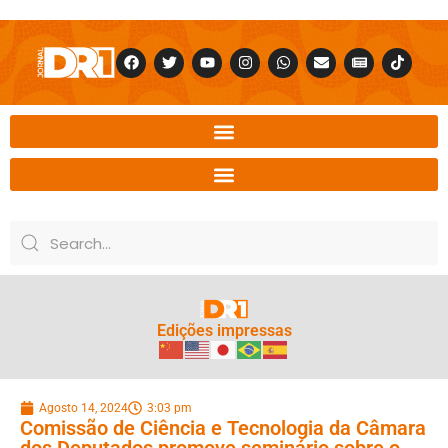
Edições impressas
Agosto 14, 2024
3:03 pm
Comissão de Ciência e Tecnologia da Câmara
dos Deputados promove seminário sobre o