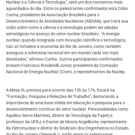
Nuclear e a Ciência e Tecnologia”, será um dos momentos mais
aguardados do dia. Entre os palestrantes confirmados está Celso
Cunha, presidente da Associação Brasileira para o
Desenvolvimento de Atividades Nucleares (ABDAN), que trará sua
visão sobre como a ciência e a tecnologia podem ser aliadas
estratégicas no avanço do setor nuclear brasileiro. “A energia
nuclear, quando integrada com inovação científica e tecnológica,
não só fortalece a economia do Rio de Janeiro, como também
assegura a soberania nacional em um mundo cada vez mais
desafiador,” afirmou Cunha. Outros participantes confirmados
incluem Francisco Rondinelli Junior, presidente da Comissão
Nacional de Energia Nuclear (Cnen), e representantes da Nuclep.
A Mesa III, prevista para ocorrer das 15h às 17h, focará na
“Formação, Pesquisa e Relações de Trabalho”, destacando a
importância de uma base sólida em educação e pesquisa para o
desenvolvimento contínuo do setor nuclear. Personalidades como
Aquilino Senra Martinez, diretor de Tecnologia da Faperj e
professor da UFRJ, e Gunter de Moura Angelkorte, representante
da Eletronuclear e diretor do Sindicato dos Engenheiros no Estado
do Rio de Janeiro (Senge-RJ), estão entre os palestrantes