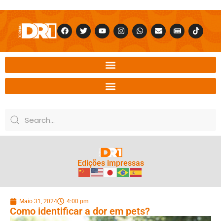
Edições impressas
Maio 31, 2024
4:00 pm
Como identificar a dor em pets?