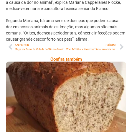
a causa da dor no animal”, explica Mariana Cappellanes Flocke,
médica-veterinária e consultora técnica sênior da Elanco.
Segundo Mariana, há uma série de doenças que podem causar
dor em nossos animais de estimação, mas algumas são mais
comuns. “Otites, doenças periodontais, câncer e infecções podem
causar grande desconforto nos pets”, afirma.
ANTERIOR
PRÓXIMO
Mapa da Fome da Cidade do Rio de Janeiro aponta quase meio milhão de cariocas com pratos vazios
Éder Militão x Karoline Lima: entenda mais sobre as exposições, processos e brigas entre o jogador e a influenciadora
Confira também
Comer Bem: Pão Low Carb