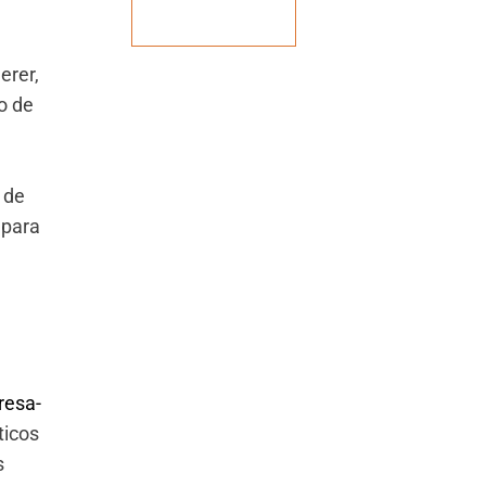
Veja mais
erer,
o de
 de
 para
resa-
ticos
s