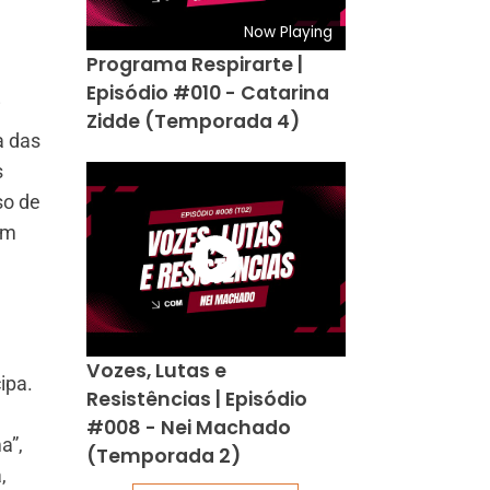
Now Playing
Programa Respirarte |
Episódio #010 - Catarina
i
Zidde (Temporada 4)
a das
s
so de
em
Vozes, Lutas e
ipa.
Resistências | Episódio
#008 - Nei Machado
a”,
(Temporada 2)
,