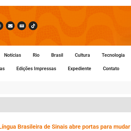
Notícias
Rio
Brasil
Cultura
Tecnologia
tas
Edições Impressas
Expediente
Contato
íngua Brasileira de Sinais abre portas para mudar