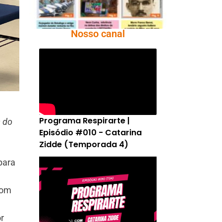
Nosso canal
Programa Respirarte |
s do
Episódio #010 - Catarina
Zidde (Temporada 4)
para
com
a
r