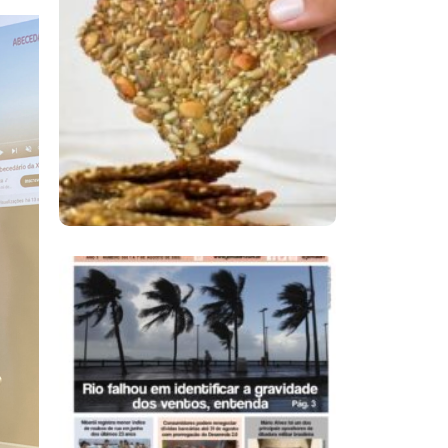
Comer Bem: Cracker
De Sementes
Ano X – Número 366
01 A 07 De Agosto De
2026