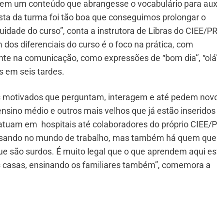
em um conteúdo que abrangesse o vocabulário para auxi
osta da turma foi tão boa que conseguimos prolongar o
idade do curso”, conta a instrutora de Libras do CIEE/PR
m dos diferenciais do curso é o foco na prática, com
te na comunicação, como expressões de “bom dia”, “olá”
os em seis tardes.
tos motivados que perguntam, interagem e até pedem nov
ensino médio e outros mais velhos que já estão inseridos
atuam em hospitais até colaboradores do próprio CIEE/P
nsando no mundo de trabalho, mas também há quem que
e são surdos. É muito legal que o que aprendem aqui es
s casas, ensinando os familiares também”, comemora a