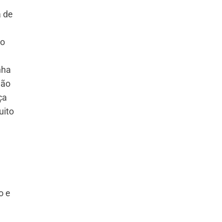
a de
no
nha
São
ça
uito
o e