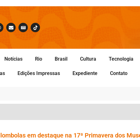
Notícias
Rio
Brasil
Cultura
Tecnologia
tas
Edições Impressas
Expediente
Contato
ilombolas em destaque na 17ª Primavera dos Mus