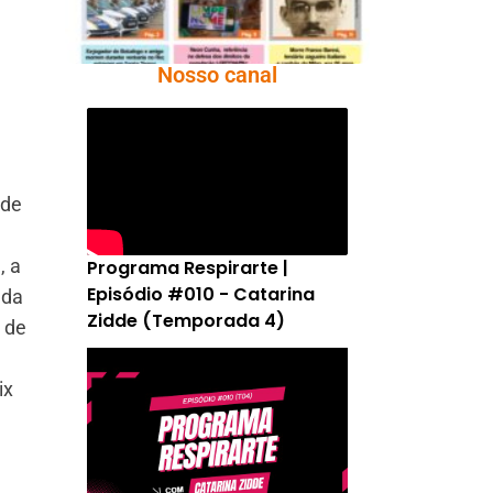
Nosso canal
 de
, a
Programa Respirarte |
Episódio #010 - Catarina
ada
Zidde (Temporada 4)
 de
ix