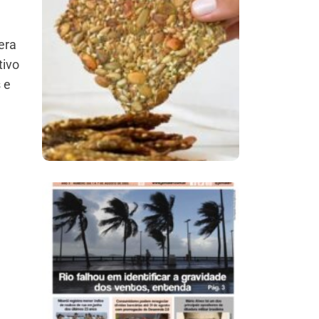
Comer Bem: Cracker
era
De Sementes
tivo
 e
Ano X – Número 366
01 A 07 De Agosto De
2026