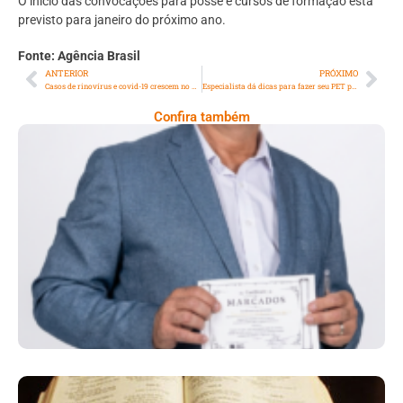
O início das convocações para posse e cursos de formação está
previsto para janeiro do próximo ano.
Fonte: Agência Brasil
ANTERIOR
PRÓXIMO
Casos de rinovírus e covid-19 crescem no país, aponta Fiocruz
Especialista dá dicas para fazer seu PET perder peso e ganhar saúde
Confira também
Conectando Histórias:Clóvis Pedro:
Propósito Profissão E Legado