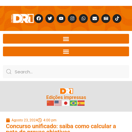
Edições impressas
Agosto 23, 2024
4:00 pm
Concurso unificado: saiba como calcular a
nota de provas objetivas