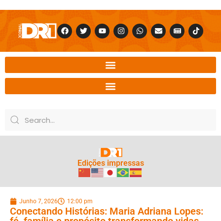
Edições impressas
Junho 7, 2026
12:00 pm
Conectando Histórias: Maria Adriana Lopes:
fé, família e propósito transformando vidas