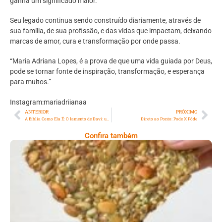
ganha um significado maior.
Seu legado continua sendo construído diariamente, através de
sua família, de sua profissão, e das vidas que impactam, deixando
marcas de amor, cura e transformação por onde passa.
“Maria Adriana Lopes, é a prova de que uma vida guiada por Deus,
pode se tornar fonte de inspiração, transformação, e esperança
para muitos.”
Instagram:mariadriianaa
ANTERIOR
PRÓXIMO
A Bíblia Como Ela É: O lamento de Davi: uma lição de honra e integridade para os dias atuais
Direto ao Ponto: Pode X Pôde
Confira também
Comer Bem: Cracker De Sementes