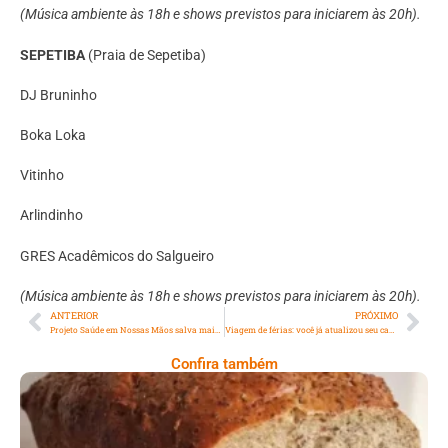
(Música ambiente às 18h e shows previstos para iniciarem às 20h).
SEPETIBA
(Praia de Sepetiba)
DJ Bruninho
Boka Loka
Vitinho
Arlindinho
GRES Acadêmicos do Salgueiro
(Música ambiente às 18h e shows previstos para iniciarem às 20h).
ANTERIOR
PRÓXIMO
Projeto Saúde em Nossas Mãos salva mais de 5 mil vidas ao evitar 13,6 mil infecções em UTIs do SUS
Viagem de férias: você já atualizou seu cartão de vacinas?
Confira também