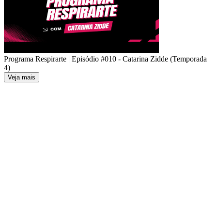
Programa Respirarte | Episódio #010 - Catarina Zidde (Temporada
4)
Veja mais