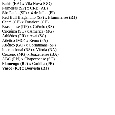
Bahia (BA) x Vila Nova (GO)
Palmeiras (SP) x CRB (AL)
São Paulo (SP) x 4 de Julho (PI)
Red Bull Bragantino (SP) x
Fluminense (RJ)
Ceará (CE) x Fortaleza (CE)
Brasiliense (DF) x Grêmio (RS)
Criciúma (SC) x América (MG)
Athlético (PR) x Avaí (SC)
Atlético (MG) x Remo (PA)
Atlético (GO) x Corinthians (SP)
Internacional (RS) x Vitória (BA)
Cruzeiro (MG) x Juazeirense (BA)
ABC (RN) x Chapecoense (SC)
Flamengo (RJ)
x Coritiba (PR)
Vasco (RJ)
x
Boavista (RJ)