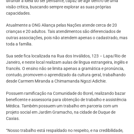
difundir a ideia do ser pensante, capaz de agir dentro de uma
visão crítica, buscando sempre explorar as suas próprias
capacidades.
Atualmente a ONG Aliança pelas Nações atende cerca de 20
crianças e 20 adultos. Tais atendimentos são diferenciados de
outras associações, pois não atendem apenas o cadastrado, mas
toda a família.
Sua sede fica localizada na Rua dos Inválidos, 123 – Lapa/Rio de
Janeiro, e neste local realizam aulas de língua estrangeira, inglês e
francês. O ensino não se limita apenas a gramática e pronúncia,
contudo, promovem o aprendizado da cultura geral, trabalhando
desde Carmem Miranda a Chimamanda Ngozi Adichie.
Possuem ramificação na Comunidade do Borel, realizando bazar
beneficente e assessoria para obtenção de trabalho e assistência
Médica. Também possuem um trabalho em parceria com um
projeto social em Jardim Gramacho, na cidade de Duque de
Caxias.
“Nosso trabalho está respaldado no respeito, e na credibilidade,