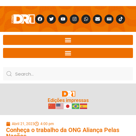
Edições impressas
Abril 21, 2023
4:00 pm
Conheça o trabalho da ONG Aliança Pelas
Nações