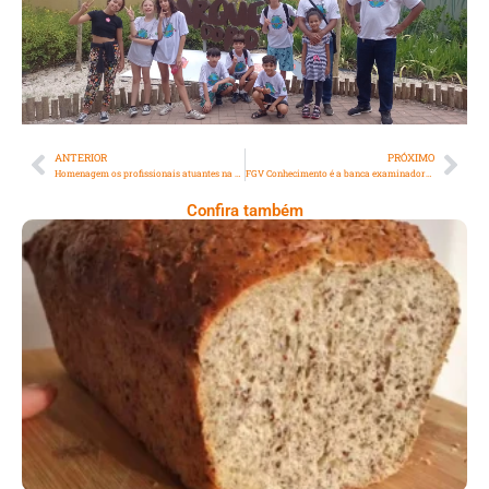
ANTERIOR
PRÓXIMO
Homenagem os profissionais atuantes na Covid-19 é realizada na Câmara Municipal
FGV Conhecimento é a banca examinadora para o concurso do BBTS, com 10% das vagas para candidatos portadores de deficiência
Confira também
Comer Bem: Pão Low Carb