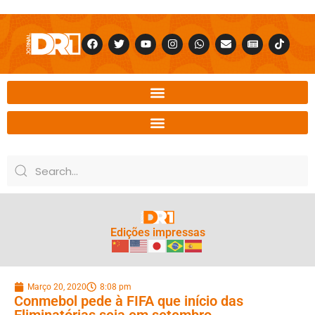
Edições impressas
Março 20, 2020
8:08 pm
Conmebol pede à FIFA que início das
Eliminatórias seja em setembro