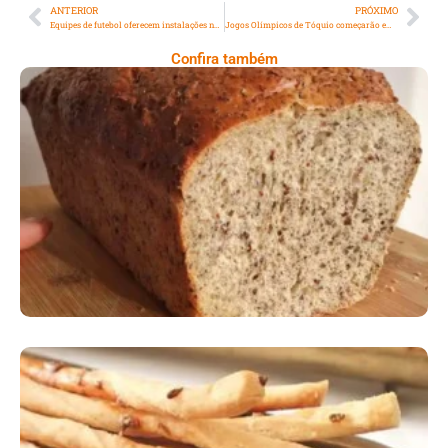
ANTERIOR
PRÓXIMO
Equipes de futebol oferecem instalações no combate ao coronavírus
Jogos Olímpicos de Tóquio começarão em 23 de julho de 2021
Confira também
Comer Bem: Pão Low Carb
Comer Bem: Palitinhos De Cebola E Salsa