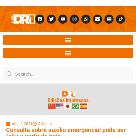
Edições impressas
Abril 2, 2021
9:44 am
Consulta sobre auxílio emergencial pode ser
feita a partir de hoje