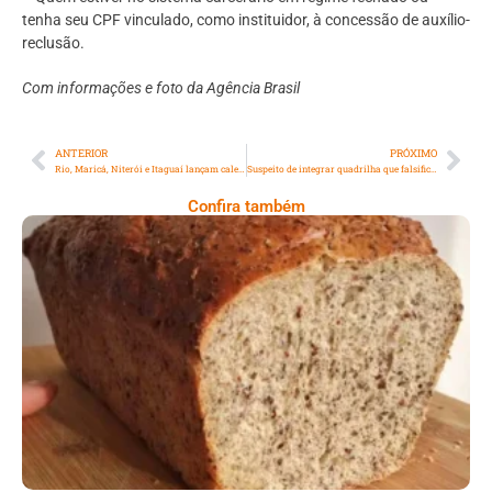
tenha seu CPF vinculado, como instituidor, à concessão de auxílio-
reclusão.
Com informações e foto da Agência Brasil
ANTERIOR
PRÓXIMO
Rio, Maricá, Niterói e Itaguaí lançam calendário unificado de vacinação
Suspeito de integrar quadrilha que falsifica medicamentos é preso com R$ 1 milhão em Niterói
Confira também
Comer Bem: Pão Low Carb