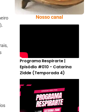
Nosso canal
neiro
),
ais,
s
Programa Respirarte |
Episódio #010 - Catarina
Zidde (Temporada 4)
dos