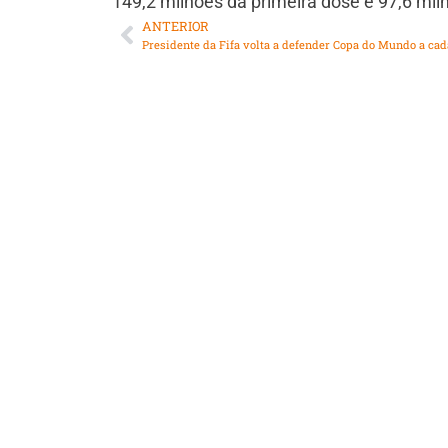
149,2 milhões da primeira dose e 97,6 mi
ANTERIOR
Presidente da Fifa volta a defender Copa do Mundo a cad