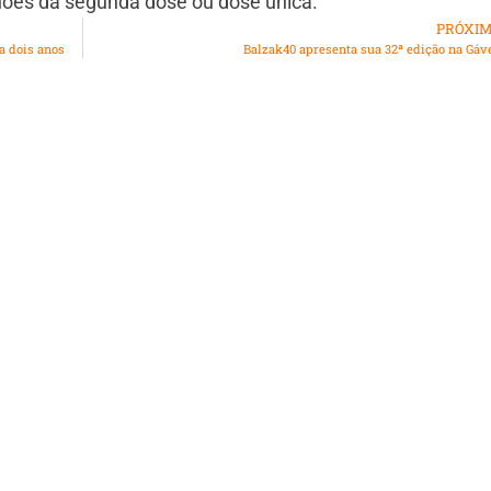
lhões da segunda dose ou dose única.
PRÓXI
a dois anos
Balzak40 apresenta sua 32ª edição na Gáv