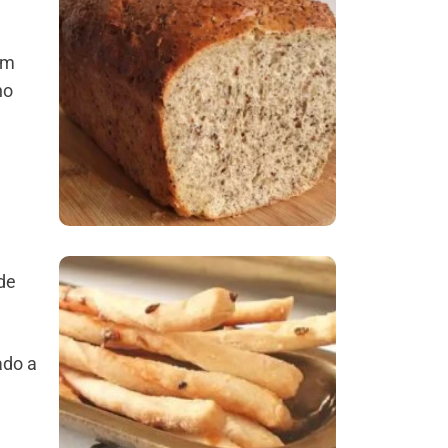
Comer Bem: Pão Low
Em
Carb
no
de
Comer Bem:
Palitinhos De Cebola
ado a
E Salsa