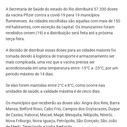
A Secretaria de Saúde do estado do Rio distribuirá 57.330 doses
da vacina Pfizer contra a covid-19 para 19 municípios
fluminenses. As cidades escolhidas são aquelas com mais de 150
mil habitantes, com exceção da capital. Os imunizantes foram
recebidos ontem (19) e a distribuição será feita até a próxima
terça-feira.
A decisão de distribuir essas doses para as cidades maiores foi
tomada devido à logística de transporte e armazenamento ser
mais complicada, uma vez que a vacina precisa ser
acondicionada em uma temperatura entre -15°C a -25°C, por um
período máximo de 14 dias.
Se elas forem mantidas entre 2°C e 8°C, como ocorre nas
unidades de saúde, a validade máxima é de cinco dias.
Os municípios que receberão as doses são: Angra dos Reis, Barra
Mansa, Belford Roxo, Cabo Frio, Campos dos Goytacazes, Duque
de Caxias, Itaboraí, Macaé, Magé, Mesquita, Nilópolis, Niterói,
Nova Friburgo, Nova Iguaçu, Petrópolis, São Gonçalo, São João
de Meriti, Teresópolis e Volta Redonda.