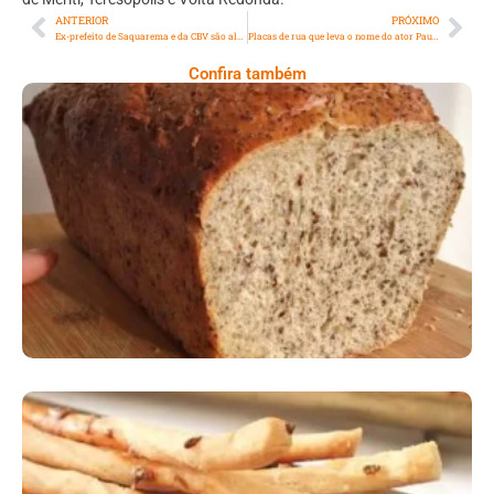
ANTERIOR
PRÓXIMO
Ex-prefeito de Saquarema e da CBV são alvos de operação do MPRJ
Placas de rua que leva o nome do ator Paulo Gustavo são instaladas em Niterói
Confira também
Comer Bem: Pão Low Carb
Comer Bem: Palitinhos De Cebola E Salsa