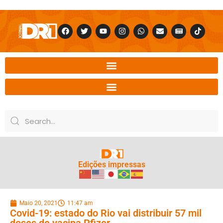
Edições impressas
Maio 20, 2021
11:47 am
Covid-19: estado do Rio vai distribuir 57 mil
doses de vacina Pfizer