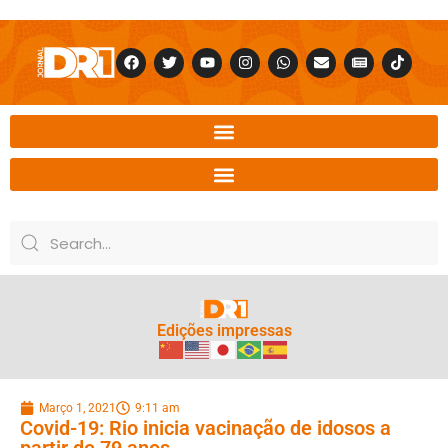
Edições impressas
Março 1, 2021
9:11 am
Covid-19: Rio inicia vacinação de idosos a
partir de 79 anos