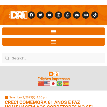
Edições impressas
Setembro 2, 2023
4:00 pm
CRECI COMEMORA 61 ANOS E FAZ
HOMENAGEM AOS CORRETORES NO SEU