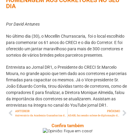
DIA
Por David Antunes
No último dia (30), o Mocellin Churrascaria, foi o local escolhido
para comemorar os 61 anos do CRECI e o dia do Corretor. E foi
oferecido um jantar maravilhoso para mais de 300 corretores e
sorteios de vários brindes pelos parceiros presentes.
Entrevista ao Jornal DR1, o Presidente do CRECI Sr.Marcelo
Moura, no grande apoio que tem dado aos corretores e parcerias
firmadas para capacitar os mesmos. Já o Vice-presidente Sr.
João Eduardo Corrêa, tirou dúvidas tanto de corretores, como de
compradores E para finalizar, a Diretora Monique Almeida, falou
da importância dos corretores se atualizarem. Assistam as
entrevistas na íntegra no canal do YouTube jornal DR1.
ANTERIOR
PRÓXIMO
Aniversário da Academia Guanabarina de Letras
ADABL faz sessão solene de diplomação dos novos associados e comemoração dos seus 60 anos
Confira também
Opinião: Fique Em Casa!