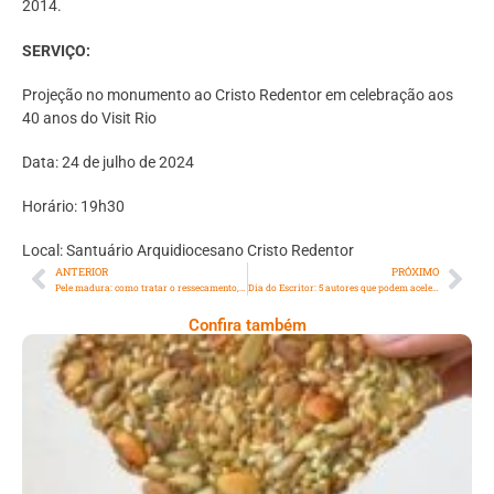
2014.
SERVIÇO:
Projeção no monumento ao Cristo Redentor em celebração aos
40 anos do Visit Rio
Data: 24 de julho de 2024
Horário: 19h30
Local: Santuário Arquidiocesano Cristo Redentor
ANTERIOR
PRÓXIMO
Pele madura: como tratar o ressecamento, as manchas e a flacidez
Dia do Escritor: 5 autores que podem acelerar a aprovação no vestibular
Confira também
Comer Bem: Cracker De Sementes