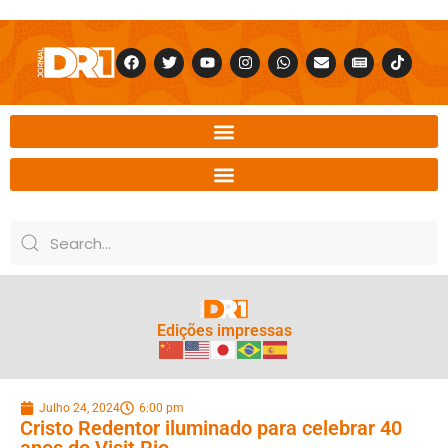
Edições impressas
Julho 24, 2024
6:00 pm
Cristo Redentor iluminado para celebrar 40
anos do Visit Rio