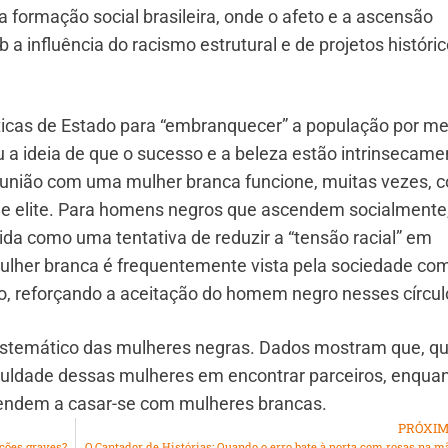
a formação social brasileira, onde o afeto e a ascensão
 influência do racismo estrutural e de projetos históri
íticas de Estado para “embranquecer” a população por me
u a ideia de que o sucesso e a beleza estão intrinsecame
a união com uma mulher branca funcione, muitas vezes, 
de elite. Para homens negros que ascendem socialmente
ida como uma tentativa de reduzir a “tensão racial” em
ulher branca é frequentemente vista pela sociedade co
so, reforçando a aceitação do homem negro nesses círcul
 sistemático das mulheres negras. Dados mostram que, q
ficuldade dessas mulheres em encontrar parceiros, enqua
ndem a casar-se com mulheres brancas.
PRÓXI
ções graves?
O Cantador de Histórias: Quando o erro bate à porta com rosas na m