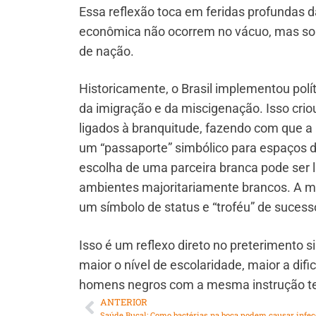
Essa reflexão toca em feridas profundas d
econômica não ocorrem no vácuo, mas sob a
de nação.
Historicamente, o Brasil implementou pol
da imigração e da miscigenação. Isso crio
ligados à branquitude, fazendo com que 
um “passaporte” simbólico para espaços 
escolha de uma parceira branca pode ser l
ambientes majoritariamente brancos. A m
um símbolo de status e “troféu” de suces
Isso é um reflexo direto no preterimento
maior o nível de escolaridade, maior a di
homens negros com a mesma instrução te
ANTERIOR
Saúde Bucal: Como bactérias na boca podem causar infec