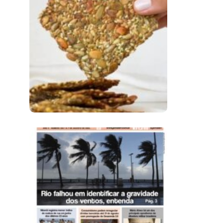
Comer Bem: Cracker
De Sementes
Ano X – Número 366
01 A 07 De Agosto De
2026