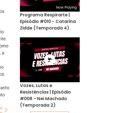
Now Playing
cos
Programa Respirarte |
Episódio #010 - Catarina
Zidde (Temporada 4)
io
nte
como
, a
mo
os.
Vozes, Lutas e
uanto
Resistências | Episódio
nto
#008 - Nei Machado
(Temporada 2)
MO
ão