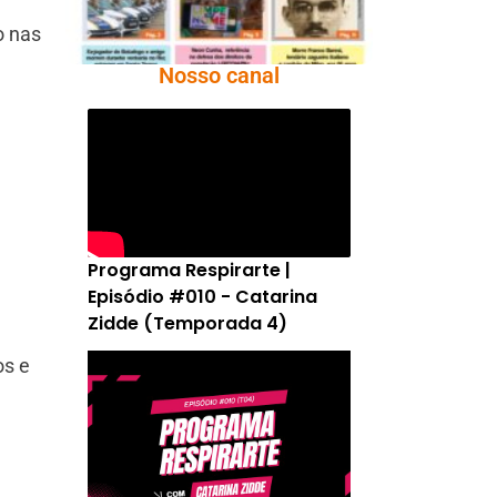
o nas
Nosso canal
Programa Respirarte |
Episódio #010 - Catarina
Zidde (Temporada 4)
os e