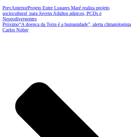
Prev
Anterior
Projeto Entre Lugares Maré realiza projeto
sociocultural para Jovens Adultos atípicos, PCDs e
Neurodivergentes
Próximo
“A doença da Terra é a humanidade”, alerta climatologista
Carlos Nobre