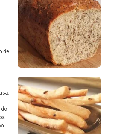
Comer Bem: Pão Low
m
Carb
o de
ausa.
Comer Bem:
Palitinhos De Cebola
 do
E Salsa
dos
no