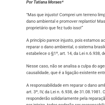
Por Tatiana Moraes*
“Mas que injusto! Comprei um terreno limp
dano ambiental e promover replantio! Mas 
proprietário que fez tudo isso!”
A princípio parece injusto, pois estamos 
reparar o dano ambiental, o sistema brasil
estabelece o §1º, art. 14, da Lei n.6.938, 
Nesse caso, não se analisa a culpa do ag
causalidade, que é a ligação existente entr
A responsabilidade em reparar o dano ambi
art. 3º, IV, da Lei n. 6.938, de 31.08.198
responderão solidariamente pela repara
por inteiro, todos poderão ser responsabil