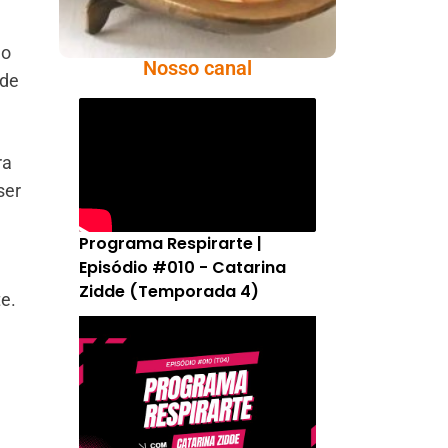
ão
Nosso canal
ode
ra
ser
Programa Respirarte |
Episódio #010 - Catarina
Zidde (Temporada 4)
e.