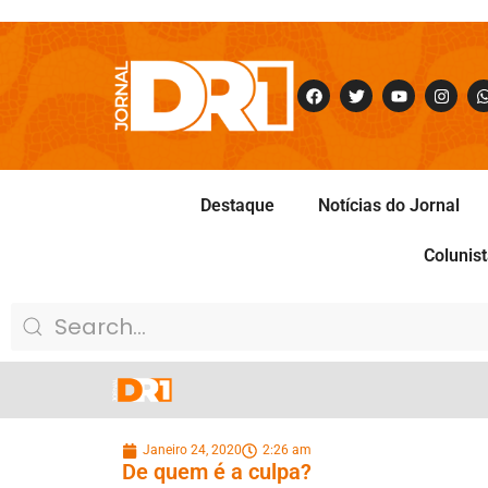
Destaque
Notícias do Jornal
Colunis
Janeiro 24, 2020
2:26 am
De quem é a culpa?