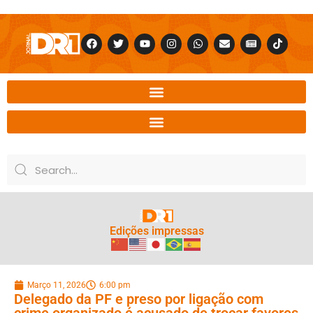
Edições impressas
Março 11, 2026
6:00 pm
Delegado da PF e preso por ligação com
crime organizado é acusado de trocar favores