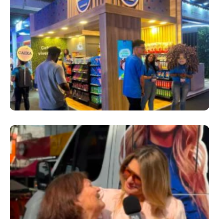
Cencosud Promove Inovação No Brasil
Com A Participação Do Prezunic No Rio
Innovation Week 2026
​Segurança Pública Lidera Queixas De
Moradores Do Rio Em Escuta Promovida Por
Antônia Fontenelle