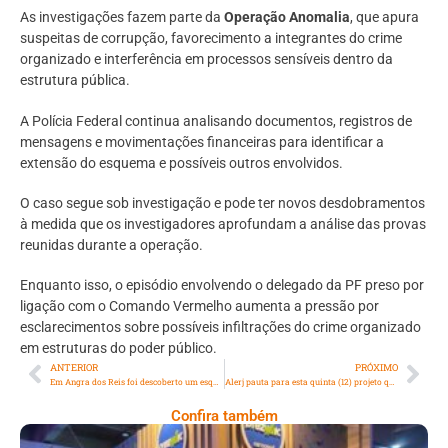
As investigações fazem parte da
Operação Anomalia
, que apura
suspeitas de corrupção, favorecimento a integrantes do crime
organizado e interferência em processos sensíveis dentro da
estrutura pública.
A Polícia Federal continua analisando documentos, registros de
mensagens e movimentações financeiras para identificar a
extensão do esquema e possíveis outros envolvidos.
O caso segue sob investigação e pode ter novos desdobramentos
à medida que os investigadores aprofundam a análise das provas
reunidas durante a operação.
Enquanto isso, o episódio envolvendo o delegado da PF preso por
ligação com o Comando Vermelho aumenta a pressão por
esclarecimentos sobre possíveis infiltrações do crime organizado
em estruturas do poder público.
ANTERIOR
PRÓXIMO
Em Angra dos Reis foi descoberto um esquema de pesca ilegal e a apreensão de 30 kg de pepino-do-mar
Alerj pauta para esta quinta (12) projeto que prepara motoristas para agir contra abuso de mulheres no transporte
Confira também