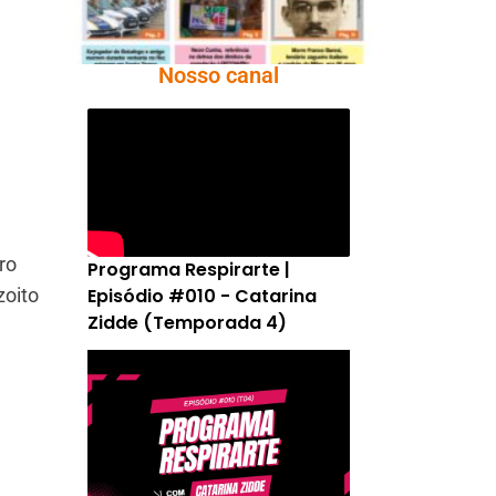
Nosso canal
ro
Programa Respirarte |
Episódio #010 - Catarina
zoito
Zidde (Temporada 4)