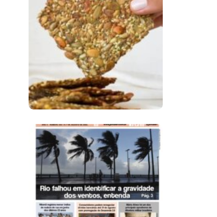
Comer Bem: Cracker
De Sementes
Ano X – Número 366
01 A 07 De Agosto De
2026